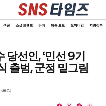
섹션
소셜 트렌드
퓨처
방송 포토
오피니언
지방정부
당선인, ‘민선 9기
식 출범, 군정 밑그림
만든다