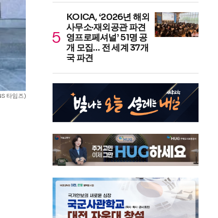
KOICA, ‘2026년 해외
사무소·재외공관 파견
영프로페셔널’ 51명 공
개 모집… 전 세계 37개
국 파견
S 타임즈)