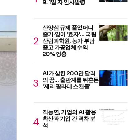
9. 1일 자 인사발령
산양삼 규제 풀었더니
줄기·잎이 '효자'… 국립
산림과학원, 농가 부담
줄고 가공업체 수익
20% 껑충
AI가 삼킨 200만 달러
의 꿈… 출판계를 뒤흔든
'제리 팔라데 스캔들'
직능연, 기업의 AI 활용
확산과 기업 간 격차 분
석