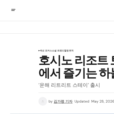
섹션 포커스
소셜 트렌드
힐링
퓨처
호시노 리조트 
에서 즐기는 하
‘운해 리트리트 스테이’ 출시
by
김가령 기자
Updated
May 28, 202