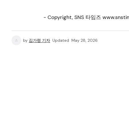
- Copyright, SNS 타임즈 www.snstim
by
김가령 기자
Updated
May 28, 2026