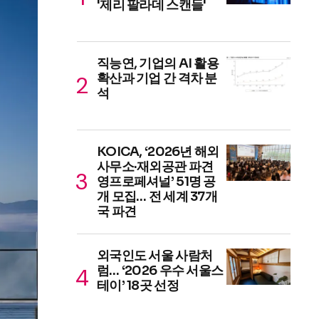
'제리 팔라데 스캔들'
직능연, 기업의 AI 활용
확산과 기업 간 격차 분
석
KOICA, ‘2026년 해외
사무소·재외공관 파견
영프로페셔널’ 51명 공
개 모집… 전 세계 37개
국 파견
외국인도 서울 사람처
럼… ‘2026 우수 서울스
테이’ 18곳 선정