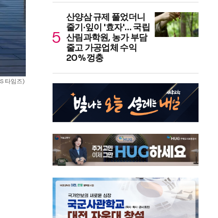
산양삼 규제 풀었더니
줄기·잎이 '효자'… 국립
산림과학원, 농가 부담
줄고 가공업체 수익
20% 껑충
 타임즈) 