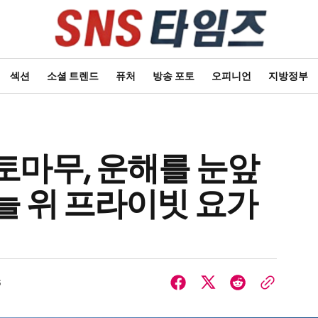
섹션
소셜 트렌드
퓨처
방송 포토
오피니언
지방정부
토마무, 운해를 눈앞
늘 위 프라이빗 요가
6