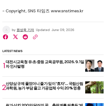
- Copyright, SNS 타임즈 www.snstimes.kr
by
원성욱 기자
Updated
June 09, 2026
LATEST NEWS
대전시교육청 유·초·중등 교육공무원, 2026. 9. 1일
자 인사발령
산양삼 규제 풀었더니 줄기·잎이 '효자'… 국립산림
과학원, 농가 부담 줄고 가공업체 수익 20% 껑충
AI가 삼킨 200만 달러의 꿈… 출판계를 뒤흔든 '제