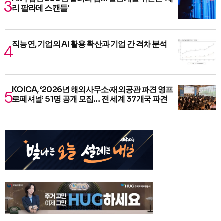
리 팔라데 스캔들'
직능연, 기업의 AI 활용 확산과 기업 간 격차 분석
KOICA, ‘2026년 해외사무소·재외공관 파견 영프
로페셔널’ 51명 공개 모집… 전 세계 37개국 파견