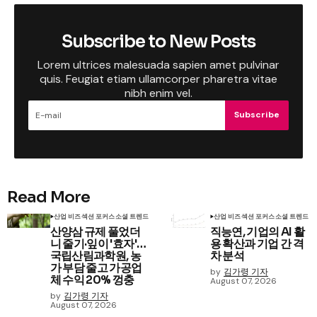
Subscribe to New Posts
Lorem ultrices malesuada sapien amet pulvinar
quis. Feugiat etiam ullamcorper pharetra vitae
nibh enim vel.
Subscribe
Read More
산업 비즈
섹션 포커스
소셜 트렌드
산업 비즈
섹션 포커스
소셜 트렌드
산양삼 규제 풀었더
직능연, 기업의 AI 활
니 줄기·잎이 '효자'…
용 확산과 기업 간 격
국립산림과학원, 농
차 분석
가 부담 줄고 가공업
by
김가령 기자
체 수익 20% 껑충
August 07, 2026
by
김가령 기자
August 07, 2026