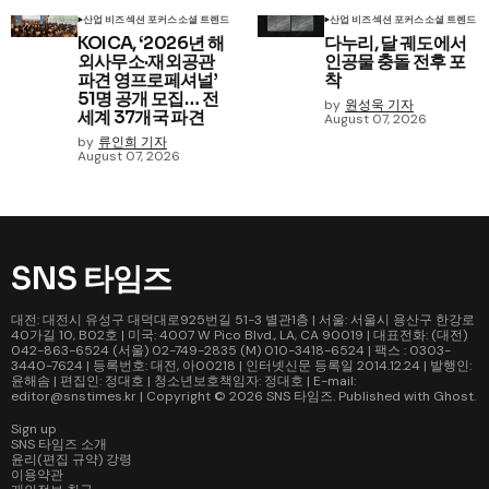
산업 비즈
섹션 포커스
소셜 트렌드
산업 비즈
섹션 포커스
소셜 트렌드
KOICA, ‘2026년 해
다누리, 달 궤도에서
외사무소·재외공관
인공물 충돌 전후 포
파견 영프로페셔널’
착
51명 공개 모집… 전
by
원성욱 기자
세계 37개국 파견
August 07, 2026
by
류인희 기자
August 07, 2026
SNS 타임즈
대전: 대전시 유성구 대덕대로925번길 51-3 별관1층 | 서울: 서울시 용산구 한강로
40가길 10, B02호 | 미국: 4007 W Pico Blvd., LA, CA 90019 | 대표전화: (대전)
042-863-6524 (서울) 02-749-2835 (M) 010-3418-6524 | 팩스 : 0303-
3440-7624 | 등록번호: 대전, 아00218 | 인터넷신문 등록일 2014.12.24 | 발행인:
윤해솜 | 편집인: 정대호 | 청소년보호책임자: 정대호 | E-mail:
editor@snstimes.kr | Copyright © 2026
SNS 타임즈
. Published with
Ghost
.
Sign up
SNS 타임즈 소개
윤리(편집 규약) 강령
이용약관