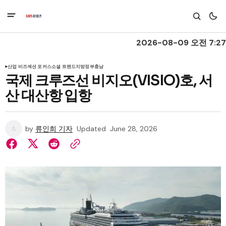
2026-08-09 오전 7:27
산업 비즈
섹션 포커스
소셜 트렌드
지방정부
충남
국제 크루즈선 비지오(VISIO)호, 서
산 대산항 입항
by
류인희 기자
Updated
June 28, 2026