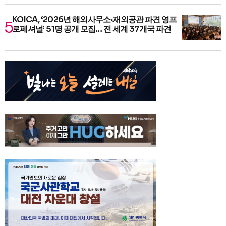
KOICA, ‘2026년 해외사무소·재외공관 파견 영프
로페셔널’ 51명 공개 모집… 전 세계 37개국 파견