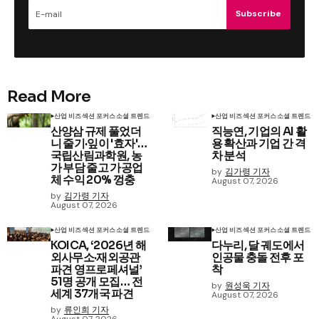
Subscribe
Read More
산업 비즈
섹션 포커스
소셜 트렌드
산업 비즈
섹션 포커스
소셜 트렌드
산양삼 규제 풀었더
직능연, 기업의 AI 활
니 줄기·잎이 '효자'…
용 확산과 기업 간 격
국립산림과학원, 농
차 분석
가 부담 줄고 가공업
by
김가령 기자
체 수익 20% 껑충
August 07, 2026
by
김가령 기자
August 07, 2026
산업 비즈
섹션 포커스
소셜 트렌드
산업 비즈
섹션 포커스
소셜 트렌드
KOICA, ‘2026년 해
다누리, 달 궤도에서
외사무소·재외공관
인공물 충돌 전후 포
파견 영프로페셔널’
착
51명 공개 모집… 전
by
원성욱 기자
세계 37개국 파견
August 07, 2026
by
류인희 기자
August 07, 2026