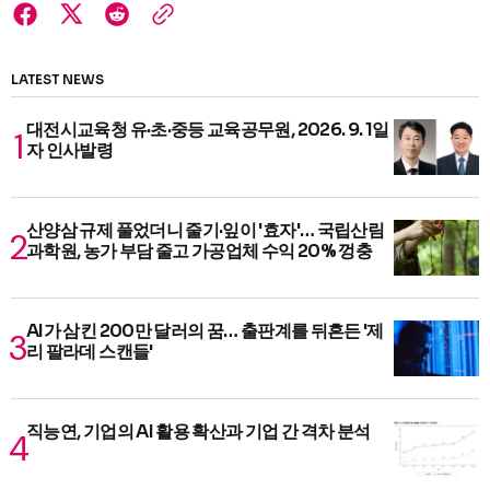
LATEST NEWS
대전시교육청 유·초·중등 교육공무원, 2026. 9. 1일
자 인사발령
산양삼 규제 풀었더니 줄기·잎이 '효자'… 국립산림
과학원, 농가 부담 줄고 가공업체 수익 20% 껑충
AI가 삼킨 200만 달러의 꿈… 출판계를 뒤흔든 '제
리 팔라데 스캔들'
직능연, 기업의 AI 활용 확산과 기업 간 격차 분석