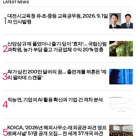
LATEST NEWS
대전시교육청 유·초·중등 교육공무원, 2026. 9. 1일
자 인사발령
산양삼 규제 풀었더니 줄기·잎이 '효자'… 국립산림
과학원, 농가 부담 줄고 가공업체 수익 20% 껑충
AI가 삼킨 200만 달러의 꿈… 출판계를 뒤흔든 '제
리 팔라데 스캔들'
직능연, 기업의 AI 활용 확산과 기업 간 격차 분석
KOICA, ‘2026년 해외사무소·재외공관 파견 영프
로페셔널’ 51명 공개 모집… 전 세계 37개국 파견