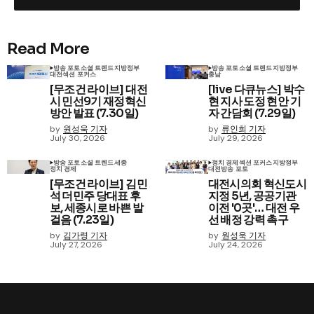
Read More
방송 포토
소셜 트렌드
지방정부
방송 포토
소셜 트렌드
지방정부
대전
섹션 포커스
충남
[무조건 라이브] 대전
[live 다큐뉴스] 박수
시 민선9기 재정혁신
현 지사 도정 현안 기
방안 발표 (7.30일)
자 간담회 (7.29일)
by
원성욱 기자
by
류인희 기자
July 30, 2026
July 29, 2026
방송 포토
소셜 트렌드
세종
정치 경제
섹션 포커스
지방정부
정치 경제
대전
방송 포토
[무조건 라이브] 김민
대전시의회 혁신도시
석 더민주 당대표 후
지정 5년, 공공기관
보, 세종시로 바쁜 발
이전 '0곳'… 대전 우
걸음 (7.23일)
선 배정 강력 촉구
by
김가령 기자
by
원성욱 기자
July 27, 2026
July 24, 2026