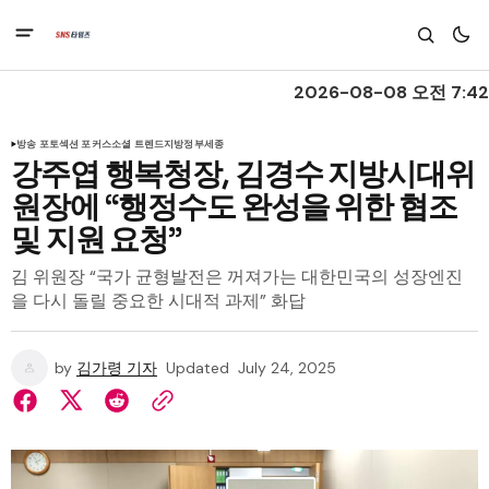
2026-08-08 오전 7:42
방송 포토
섹션 포커스
소셜 트렌드
지방정부
세종
강주엽 행복청장, 김경수 지방시대위
원장에 “행정수도 완성을 위한 협조
및 지원 요청”
김 위원장 “국가 균형발전은 꺼져가는 대한민국의 성장엔진
을 다시 돌릴 중요한 시대적 과제” 화답
by
김가령 기자
Updated
July 24, 2025