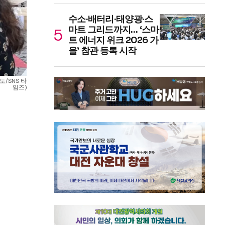
수소·배터리·태양광·스
마트 그리드까지… ‘스마
트 에너지 위크 2026 가
을’ 참관 등록 시작
/SNS 타
임즈)