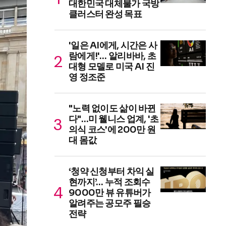
대한민국 대체불가 국방
클러스터 완성 목표
'일은 AI에게, 시간은 사
람에게!'… 알리바바, 초
대형 모델로 미국 AI 진
영 정조준
"노력 없이도 삶이 바뀐
다"…미 웰니스 업계, '초
의식 코스'에 200만 원
대 몸값
‘청약 신청부터 차익 실
현까지’… 누적 조회수
9000만 뷰 유튜버가
알려주는 공모주 필승
전략