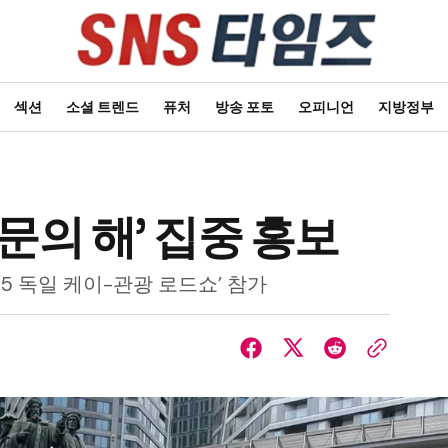
섹션
소셜 트렌드
퓨처
방송 포토
오피니언
지방정부
문의 해’ 집중 홍보
25 독일 케이-관광 로드쇼’ 참가