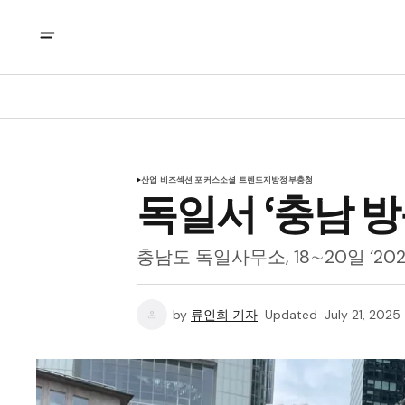
산업 비즈
섹션 포커스
소셜 트렌드
지방정부
충청
독일서 ‘충남 방
충남도 독일사무소, 18∼20일 ‘20
by
류인희 기자
Updated
July 21, 2025