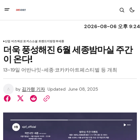
2026-08-06 오후 9:24
산업 비즈
섹션 포커스
소셜 트렌드
지방정부
세종
더욱 풍성해진 6월 세종밤마실 주간
이 온다!
13~19일 어반나잇-세종·코카카아트페스티벌 등 개최
by
김가령 기자
Updated
June 08, 2025