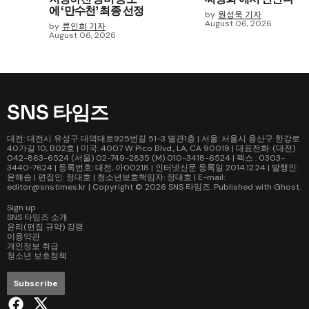
에 ‘만수천’ 최종 선정
by
원성욱 기자
August 06, 2026
by
류인희 기자
August 06, 2026
SNS 타임즈
대전: 대전시 유성구 대덕대로925번길 51-3 별관1층 | 서울: 서울시 용산구 한강로
40가길 10, B02호 | 미국: 4007 W Pico Blvd., LA, CA 90019 | 대표전화: (대전)
042-863-6524 (서울) 02-749-2835 (M) 010-3418-6524 | 팩스 : 0303-
3440-7624 | 등록번호: 대전, 아00218 | 인터넷신문 등록일 2014.12.24 | 발행인:
윤해솜 | 편집인: 정대호 | 청소년보호책임자: 정대호 | E-mail:
editor@snstimes.kr | Copyright © 2026
SNS 타임즈
. Published with
Ghost
.
Sign up
SNS 타임즈 소개
윤리(편집 규약) 강령
이용약관
개인정보 취급
청소년 보호정책
Subscribe