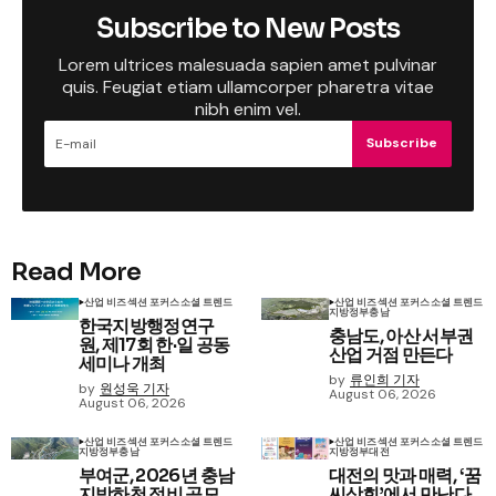
Subscribe to New Posts
Lorem ultrices malesuada sapien amet pulvinar
quis. Feugiat etiam ullamcorper pharetra vitae
nibh enim vel.
Subscribe
Read More
산업 비즈
섹션 포커스
소셜 트렌드
산업 비즈
섹션 포커스
소셜 트렌드
지방정부
충남
한국지방행정연구
충남도, 아산 서부권
원, 제17회 한·일 공동
산업 거점 만든다
세미나 개최
by
류인희 기자
by
원성욱 기자
August 06, 2026
August 06, 2026
산업 비즈
섹션 포커스
소셜 트렌드
산업 비즈
섹션 포커스
소셜 트렌드
지방정부
충남
지방정부
대전
부여군, 2026년 충남
대전의 맛과 매력, ‘꿈
지방하천 정비 공모
씨상회’에서 만난다