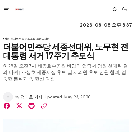
2026-08-08 오후 8:37
정치 경제
섹션 포커스
소셜 트렌드
세종
더불어민주당 세종선대위, 노무현 전
대통령 서거 17주기 추모식
5. 23일 오전7시 세종호수공원 바람의 언덕서 당원·선대위 결
의 다져 | 조상호 세종시장 후보 및 시의원 후보 전원 참석, 엄
숙한 분위기 속 헌신 다짐
by
정대호 기자
Updated
May 23, 2026