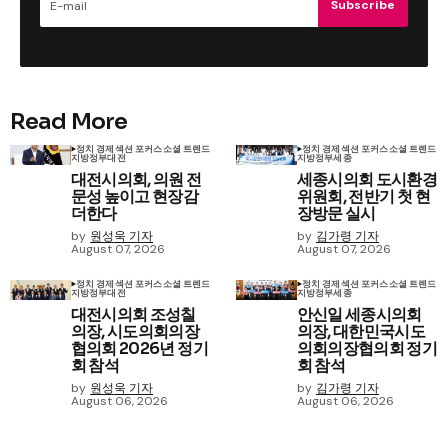
Subscribe
Read More
정치 경제
섹션 포커스
소셜 트렌드
정치 경제
섹션 포커스
소셜 트렌드
지방정부
대전
지방정부
세종
대전시의회, 의원 전
세종시의회 도시환경
문성 높이고 현장감
위원회, 전반기 첫 현
더한다
장방문 실시
by
원성욱 기자
by
김가령 기자
August 07, 2026
August 07, 2026
정치 경제
섹션 포커스
소셜 트렌드
정치 경제
섹션 포커스
소셜 트렌드
지방정부
대전
지방정부
세종
대전시의회 조성칠
안신일 세종시의회
의장, 시도의회의장
의장, 대한민국시도
협의회 2026년 정기
의회의장협의회 정기
회 참석
회 참석
by
원성욱 기자
by
김가령 기자
August 06, 2026
August 06, 2026