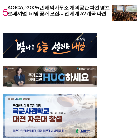
KOICA, ‘2026년 해외사무소·재외공관 파견 영프
로페셔널’ 51명 공개 모집… 전 세계 37개국 파견