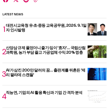
LATEST NEWS
대전시교육청 유·초·중등 교육공무원, 2026. 9. 1일
자 인사발령
산양삼 규제 풀었더니 줄기·잎이 '효자'… 국립산림
과학원, 농가 부담 줄고 가공업체 수익 20% 껑충
AI가 삼킨 200만 달러의 꿈… 출판계를 뒤흔든 '제
리 팔라데 스캔들'
직능연, 기업의 AI 활용 확산과 기업 간 격차 분석