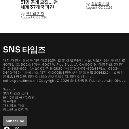
51명 공개 모집… 전
by
원성욱 기자
세계 37개국 파견
August 07, 2026
by
류인희 기자
August 07, 2026
SNS 타임즈
대전: 대전시 유성구 대덕대로925번길 51-3 별관1층 | 서울: 서울시 용산구 한강로
40가길 10, B02호 | 미국: 4007 W Pico Blvd., LA, CA 90019 | 대표전화: (대전)
042-863-6524 (서울) 02-749-2835 (M) 010-3418-6524 | 팩스 : 0303-
3440-7624 | 등록번호: 대전, 아00218 | 인터넷신문 등록일 2014.12.24 | 발행인:
윤해솜 | 편집인: 정대호 | 청소년보호책임자: 정대호 | E-mail:
editor@snstimes.kr | Copyright © 2026
SNS 타임즈
. Published with
Ghost
.
Sign up
SNS 타임즈 소개
윤리(편집 규약) 강령
이용약관
개인정보 취급
청소년 보호정책
Subscribe