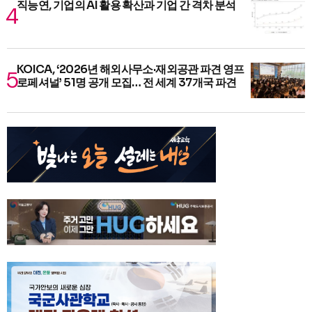
직능연, 기업의 AI 활용 확산과 기업 간 격차 분석
KOICA, ‘2026년 해외사무소·재외공관 파견 영프
로페셔널’ 51명 공개 모집… 전 세계 37개국 파견