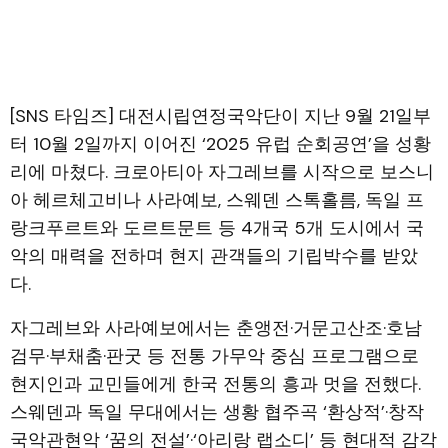
[SNS 타임즈] 대전시립연정국악단이 지난 9월 21일부
터 10월 2일까지 이어진 ‘2025 유럽 순회공연’을 성황
리에 마쳤다. 크로아티아 자그레브를 시작으로 보스니
아 헤르체고비나 사라예보, 스웨덴 스톡홀름, 독일 프
랑크푸르트와 도르트문트 등 4개국 5개 도시에서 국
악의 매력을 전하며 현지 관객들의 기립박수를 받았
다.
자그레브와 사라예보에서는 춘앵전·거문고산조·호남
검무·부채춤·판굿 등 전통 가무악 중심 프로그램으로
현지인과 교민들에게 한국 전통의 흥과 멋을 전했다.
스웨덴과 독일 무대에서는 생황 협주곡 ‘환상적’·창작
국악관현악 ‘꿈의 전설’·‘아리랑 랩소디’ 등 현대적 감각