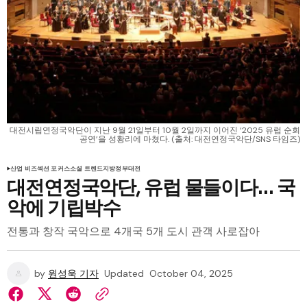
대전시립연정국악단이 지난 9월 21일부터 10월 2일까지 이어진 ‘2025 유럽 순회
공연’을 성황리에 마쳤다. (출처: 대전연정국악단/SNS 타임즈)
산업 비즈
섹션 포커스
소셜 트렌드
지방정부
대전
대전연정국악단, 유럽 물들이다… 국
악에 기립박수
전통과 창작 국악으로 4개국 5개 도시 관객 사로잡아
by
원성욱 기자
Updated
October 04, 2025