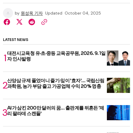
by
원성욱 기자
Updated
October 04, 2025
LATEST NEWS
대전시교육청 유·초·중등 교육공무원, 2026. 9. 1일
자 인사발령
산양삼 규제 풀었더니 줄기·잎이 '효자'… 국립산림
과학원, 농가 부담 줄고 가공업체 수익 20% 껑충
AI가 삼킨 200만 달러의 꿈… 출판계를 뒤흔든 '제
리 팔라데 스캔들'