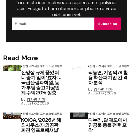
Lorem ultrices malesuada sapien amet pulvinar
quis. Feugiat etiam ullamcorper pharetra vitae
nibh enim vel.
Subscribe
Read More
산업 비즈
섹션 포커스
소셜 트렌드
산업 비즈
섹션 포커스
소셜 트렌드
산양삼 규제 풀었더
직능연, 기업의 AI 활
니 줄기·잎이 '효자'…
용 확산과 기업 간 격
국립산림과학원, 농
차 분석
가 부담 줄고 가공업
by
김가령 기자
체 수익 20% 껑충
August 07, 2026
by
김가령 기자
August 07, 2026
산업 비즈
섹션 포커스
소셜 트렌드
산업 비즈
섹션 포커스
소셜 트렌드
KOICA, ‘2026년 해
다누리, 달 궤도에서
외사무소·재외공관
인공물 충돌 전후 포
파견 영프로페셔널’
착