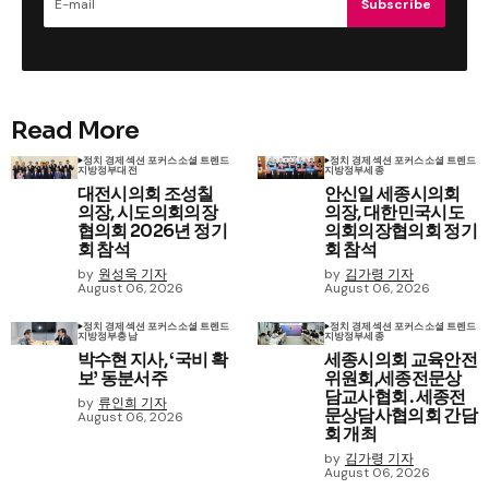
Subscribe
Read More
정치 경제
섹션 포커스
소셜 트렌드
정치 경제
섹션 포커스
소셜 트렌드
지방정부
대전
지방정부
세종
대전시의회 조성칠
안신일 세종시의회
의장, 시도의회의장
의장, 대한민국시도
협의회 2026년 정기
의회의장협의회 정기
회 참석
회 참석
by
원성욱 기자
by
김가령 기자
August 06, 2026
August 06, 2026
정치 경제
섹션 포커스
소셜 트렌드
정치 경제
섹션 포커스
소셜 트렌드
지방정부
충남
지방정부
세종
박수현 지사, ‘국비 확
세종시의회 교육안전
보’ 동분서주
위원회,세종전문상
담교사협회․세종전
by
류인희 기자
문상담사협의회 간담
August 06, 2026
회 개최
by
김가령 기자
August 06, 2026