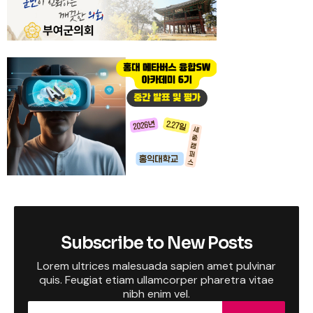
Subscribe to New Posts
Lorem ultrices malesuada sapien amet pulvinar
quis. Feugiat etiam ullamcorper pharetra vitae
nibh enim vel.