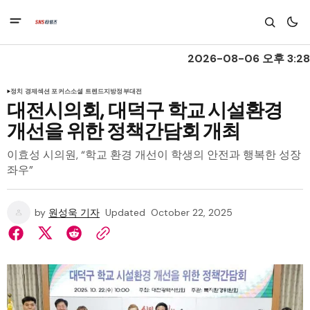
2026-08-06 오후 3:28
정치 경제
섹션 포커스
소셜 트렌드
지방정부
대전
대전시의회, 대덕구 학교 시설환경
개선을 위한 정책간담회 개최
이효성 시의원, “학교 환경 개선이 학생의 안전과 행복한 성장
좌우”
by
원성욱 기자
Updated
October 22, 2025