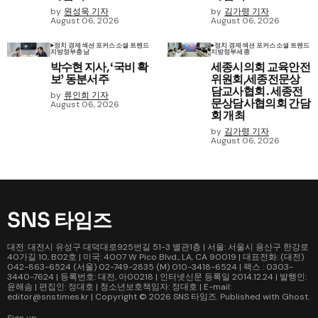
by
원성욱 기자
by
김가령 기자
August 06, 2026
August 06, 2026
정치 경제
섹션 포커스
소셜 트렌드
정치 경제
섹션 포커스
소셜 트렌드
지방정부
충남
지방정부
세종
박수현 지사, ‘국비 확
세종시의회 교육안전
보’ 동분서주
위원회,세종전문상
담교사협회․세종전
by
류인희 기자
문상담사협의회 간담
August 06, 2026
회 개최
by
김가령 기자
August 06, 2026
SNS 타임즈
대전: 대전시 유성구 대덕대로925번길 51-3 별관1층 | 서울: 서울시 용산구 한강로
40가길 10, B02호 | 미국: 4007 W Pico Blvd., LA, CA 90019 | 대표전화: (대전)
042-863-6524 (서울) 02-749-2835 (M) 010-3418-6524 | 팩스 : 0303-
3440-7624 | 등록번호: 대전, 아00218 | 인터넷신문 등록일 2014.12.24 | 발행인:
윤해솜 | 편집인: 정대호 | 청소년보호책임자: 정대호 | E-mail:
editor@snstimes.kr | Copyright © 2026
SNS 타임즈
. Published with
Ghost
.
Sign up