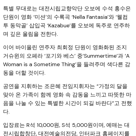
특별 무대로는 대전시립교향악단 오보에 수석 홍수은
단원이 영화 ‘미션’의 수록곡 ‘Nella Fantasia’와 ‘웰컴
투 동막골’ 삽입곡 ‘Kazabue’를 오보에 독주로 연주하
며 깊은 울림을 전한다.
이어 바이올린 연주자 최회정 단원이 영화화된 조지
거슈윈의 오페라 ‘포기와 베스’ 중‘Summertime’과 ‘A
Woman is a Sometime Thing’을 들려주며 색다른 감
동을 더할 것이다.
공연을 지휘하는 조은혜 전임지휘자는 “가정의 달을
맞아 온 가족이 함께 영화 속 감동을 느끼고 따뜻한 마
음을 나눌 수 있는 특별한 시간이 되길 바란다”고 전했
다.
입장료는 R석 10,000원, S석 5,000원이며, 예매는 대
전시립합창단, 대전예술의전당, 인터파크 홈페이지를