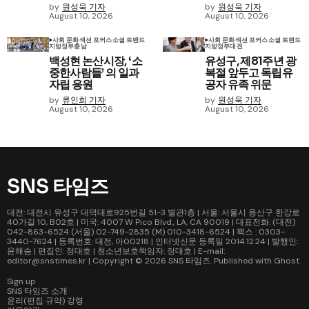
by
원성욱 기자
by
원성욱 기자
August 10, 2026
August 10, 2026
사회 문화
섹션 포커스
소셜 트렌드
사회 문화
섹션 포커스
소셜 트렌드
지방정부
충남
지방정부
대전
백성현 논산시장, ‘소
유성구, 제81주년 광
중한사람들’ 의 일과
복절 앞두고 독립유
자립 응원
공자 유족 위문
by
류인희 기자
by
원성욱 기자
August 10, 2026
August 10, 2026
SNS 타임즈
대전: 대전시 유성구 대덕대로925번길 51-3 별관1층 | 서울: 서울시 용산구 한강로
40가길 10, B02호 | 미국: 4007 W Pico Blvd., LA, CA 90019 | 대표전화: (대전)
042-863-6524 (서울) 02-749-2835 (M) 010-3418-6524 | 팩스 : 0303-
3440-7624 | 등록번호: 대전, 아00218 | 인터넷신문 등록일 2014.12.24 | 발행인:
윤해솜 | 편집인: 정대호 | 청소년보호책임자: 정대호 | E-mail:
editor@snstimes.kr | Copyright © 2026
SNS 타임즈
. Published with
Ghost
.
Sign up
SNS 타임즈 소개
윤리(편집 규약) 강령