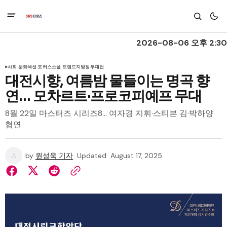
2026-08-06 오후 2:30
사회 문화
섹션 포커스
소셜 트렌드
지방정부
대전
대전시향, 여름밤 물들이는 명곡 향
연… 모차르트·프로코피예프 무대
8월 22일 마스터즈 시리즈8… 여자경 지휘·스티븐 김·박하양
협연
by
원성욱 기자
Updated
August 17, 2025