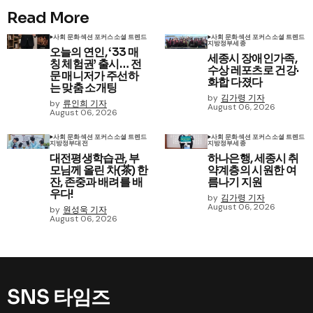
Read More
사회 문화
섹션 포커스
소셜 트렌드
사회 문화
섹션 포커스
소셜 트렌드
지방정부
세종
오늘의 연인, ‘33 매
세종시 장애인가족,
칭 체험권’ 출시… 전
수상 레포츠로 건강·
문 매니저가 주선하
화합 다졌다
는 맞춤 소개팅
by
김가령 기자
by
류인희 기자
August 06, 2026
August 06, 2026
사회 문화
섹션 포커스
소셜 트렌드
사회 문화
섹션 포커스
소셜 트렌드
지방정부
대전
지방정부
세종
대전평생학습관, 부
하나은행, 세종시 취
모님께 올린 차(茶) 한
약계층의 시원한 여
잔, 존중과 배려를 배
름나기 지원
우다!
by
김가령 기자
August 06, 2026
by
원성욱 기자
August 06, 2026
SNS 타임즈