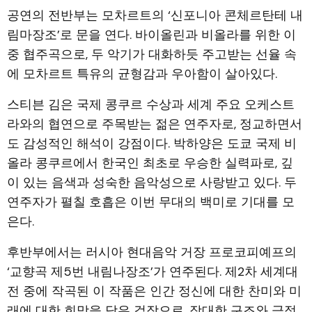
공연의 전반부는 모차르트의 ‘신포니아 콘체르탄테 내
림마장조’로 문을 연다. 바이올린과 비올라를 위한 이
중 협주곡으로, 두 악기가 대화하듯 주고받는 선율 속
에 모차르트 특유의 균형감과 우아함이 살아있다.
스티븐 김은 국제 콩쿠르 수상과 세계 주요 오케스트
라와의 협연으로 주목받는 젊은 연주자로, 정교하면서
도 감성적인 해석이 강점이다. 박하양은 도쿄 국제 비
올라 콩쿠르에서 한국인 최초로 우승한 실력파로, 깊
이 있는 음색과 성숙한 음악성으로 사랑받고 있다. 두
연주자가 펼칠 호흡은 이번 무대의 백미로 기대를 모
은다.
후반부에서는 러시아 현대음악 거장 프로코피예프의
‘교향곡 제5번 내림나장조’가 연주된다. 제2차 세계대
전 중에 작곡된 이 작품은 인간 정신에 대한 찬미와 미
래에 대한 희망을 담은 걸작으로, 장대한 구조와 극적