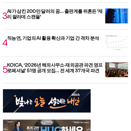
AI가 삼킨 200만 달러의 꿈… 출판계를 뒤흔든 '제
리 팔라데 스캔들'
직능연, 기업의 AI 활용 확산과 기업 간 격차 분석
KOICA, ‘2026년 해외사무소·재외공관 파견 영프
로페셔널’ 51명 공개 모집… 전 세계 37개국 파견