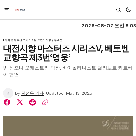
2026-08-07 오전 8:03
사회 문화
섹션 포커스
소셜 트렌드
지방정부
대전
대전시향 마스터즈 시리즈V, 베토벤
교향곡 제3번‘영웅’
빈 심포니 오케스트라 악장, 바이올리니스트 달리보르 카르베
이 협연
by
원성욱 기자
Updated
May 13, 2025