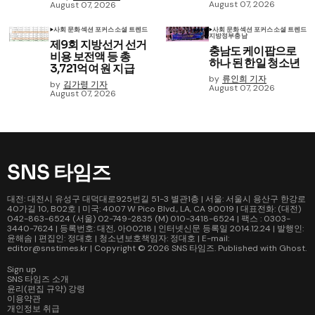
August 07, 2026
August 07, 2026
사회 문화
섹션 포커스
소셜 트렌드
사회 문화
섹션 포커스
소셜 트렌드
지방정부
충남
제9회 지방선거 선거
충남도 케이팝으로
비용 보전액 등 총
하나 된 한일 청소년
3,721억여 원 지급
by
류인희 기자
by
김가령 기자
August 07, 2026
August 07, 2026
SNS 타임즈
대전: 대전시 유성구 대덕대로925번길 51-3 별관1층 | 서울: 서울시 용산구 한강로
40가길 10, B02호 | 미국: 4007 W Pico Blvd., LA, CA 90019 | 대표전화: (대전)
042-863-6524 (서울) 02-749-2835 (M) 010-3418-6524 | 팩스 : 0303-
3440-7624 | 등록번호: 대전, 아00218 | 인터넷신문 등록일 2014.12.24 | 발행인:
윤해솜 | 편집인: 정대호 | 청소년보호책임자: 정대호 | E-mail:
editor@snstimes.kr | Copyright © 2026
SNS 타임즈
. Published with
Ghost
.
Sign up
SNS 타임즈 소개
윤리(편집 규약) 강령
이용약관
개인정보 취급