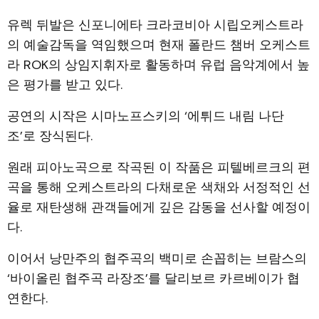
유렉 뒤발은 신포니에타 크라코비아 시립오케스트라
의 예술감독을 역임했으며 현재 폴란드 챔버 오케스트
라 ROK의 상임지휘자로 활동하며 유럽 음악계에서 높
은 평가를 받고 있다.
공연의 시작은 시마노프스키의 ‘에튀드 내림 나단
조’로 장식된다.
원래 피아노곡으로 작곡된 이 작품은 피텔베르크의 편
곡을 통해 오케스트라의 다채로운 색채와 서정적인 선
율로 재탄생해 관객들에게 깊은 감동을 선사할 예정이
다.
이어서 낭만주의 협주곡의 백미로 손꼽히는 브람스의
‘바이올린 협주곡 라장조’를 달리보르 카르베이가 협
연한다.