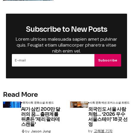
Subscribe to New Posts
Lorem ultrices malesuada sapien amet pulvinar
quis. Feugiat etiam ullamcorper pharetra vitae
nibh enim vel.
Subscribe
Read More
퓨처
사회 문화
소셜 트렌드
사회 문화
섹션 포커스
소셜 트렌드
AI가 삼킨 200만 달
외국인도 서울 사람
러의 꿈… 출판계를
처럼… ‘2026 우수
뒤흔든 '제리 팔라데
서울스테이’ 18곳 선
스캔들'
정
by
고해봉 기자
by
Jason Jung