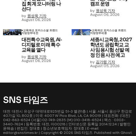
집 회계 모니터링 나
캠프 운영
선다
by
원성욱 기자
August 06, 2026
by
원성욱 기자
August 06, 2026
교육
섹션 포커스
소셜 트렌드
교육
섹션 포커스
소셜 트렌드
지방정부
대전
지방정부
세종
대전특수교육원, AI·
세종시교육청, 2027
디지털로 미래 특수
학년도 공립학교 교
교육을 열다
사 임용시험 선발 예
정 인원 사전 예고
by
원성욱 기자
August 06, 2026
by
김가령 기자
August 05, 2026
SNS 타임즈
대전: 대전시 유성구 대덕대로925번길 51-3 별관1층 | 서울: 서울시 용산구 한강로
40가길 10, B02호 | 미국: 4007 W Pico Blvd., LA, CA 90019 | 대표전화: (대전)
042-863-6524 (서울) 02-749-2835 (M) 010-3418-6524 | 팩스 : 0303-
3440-7624 | 등록번호: 대전, 아00218 | 인터넷신문 등록일 2014.12.24 | 발행인:
윤해솜 | 편집인: 정대호 | 청소년보호책임자: 정대호 | E-mail:
editor@snstimes.kr | Copyright © 2026
SNS 타임즈
. Published with
Ghost
.