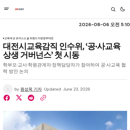
2026-08-06 오전 5:10
교육
섹션 포커스
소셜 트렌드
지방정부
대전
대전시교육감직 인수위, ‘공·사교육
상생 거버넌스’ 첫 시동
학부모·교사·학원관계자·정책담당자가 참여하여 공·사교육 협
력 방안 논의
by
원성욱 기자
Updated
June 23, 2026