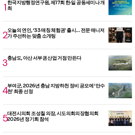
한국지방행정연구원, 제17회 한·일 공동세미나 개
최
오늘의 연인, ‘33 매칭 체험권’ 출시… 전문 매니저
가 주선하는 맞춤 소개팅
충남도, 아산 서부권 산업 거점 만든다
부여군, 2026년 충남 지방하천 정비 공모에 ‘만수
천’ 최종 선정
대전시의회 조성칠 의장, 시도의회의장협의회
2026년 정기회 참석