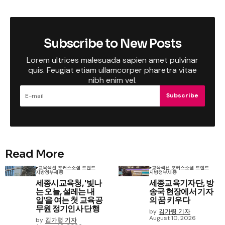
Subscribe to New Posts
Lorem ultrices malesuada sapien amet pulvinar
quis. Feugiat etiam ullamcorper pharetra vitae
nibh enim vel.
Subscribe
Read More
교육
섹션 포커스
소셜 트렌드
교육
섹션 포커스
소셜 트렌드
지방정부
세종
지방정부
세종
세종시교육청, '빛나
세종교육기자단, 방
는 오늘, 설레는 내
송국 현장에서 기자
일'을 여는 첫 교육공
의 꿈 키우다
무원 정기인사 단행
by
김가령 기자
August 10, 2026
by
김가령 기자