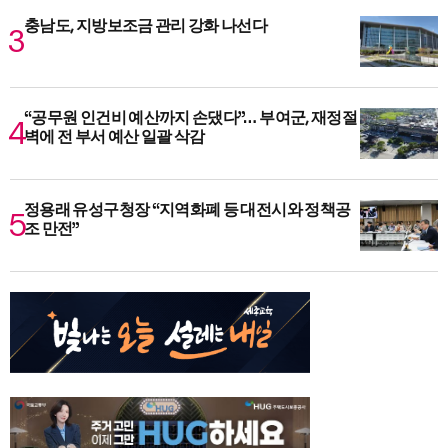
충남도, 지방보조금 관리 강화 나선다
“공무원 인건비 예산까지 손댔다”… 부여군, 재정절
벽에 전 부서 예산 일괄 삭감
정용래 유성구청장 “지역화폐 등 대전시와 정책공
조 만전”