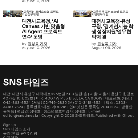
August 10, 2026
교육
섹션 포커스
소셜 트렌드
교육
섹션 포커스
소셜 트렌드
지방정부
대전
지방정부
대전
대전시교육청, ‘AI
대전시교육청‧유성
Canvas 기반 맞춤형
구청, ‘경계선지능 학
AI Agent 프로젝트
생 성장지원’업무협
연수’ 운영
약 체결
by
원성욱 기자
by
원성욱 기자
August 10, 2026
August 09, 2026
SNS 타임즈
대전: 대전시 유성구 대덕대로925번길 51-3 별관1층 | 서울: 서울시 용산구 한강로
40가길 10, B02호 | 미국: 4007 W Pico Blvd., LA, CA 90019 | 대표전화: (대전)
042-863-6524 (서울) 02-749-2835 (M) 010-3418-6524 | 팩스 : 0303-
3440-7624 | 등록번호: 대전, 아00218 | 인터넷신문 등록일 2014.12.24 | 발행인:
윤해솜 | 편집인: 정대호 | 청소년보호책임자: 정대호 | E-mail:
editor@snstimes.kr | Copyright © 2026
SNS 타임즈
. Published with
Ghost
.
Sign up
SNS 타임즈 소개
윤리(편집 규약) 강령
이용약관