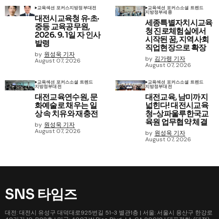
교육
섹션 포커스
지방정부
대전
교육
섹션 포커스
소셜 트렌드
지방정부
세종
대전시교육청 유·초·
세종특별자치시교육
중등 교육공무원,
청 진로체험실에서
2026. 9. 1일 자 인사
시작된 꿈, 지역사회
발령
직업현장으로 확장
by
원성욱 기자
by
김가령 기자
August 07, 2026
August 07, 2026
교육
섹션 포커스
소셜 트렌드
교육
섹션 포커스
소셜 트렌드
지방정부
대전
지방정부
대전
대전교육연수원, 문
대전교육, 남미까지
화예술로 채우는 일
넓힌다! 대전시교육
상 속 치유와 재충전
청-상파울루한국교
육원 업무협약 체결
by
원성욱 기자
August 07, 2026
by
원성욱 기자
August 07, 2026
SNS 타임즈
대전: 대전시 유성구 대덕대로925번길 51-3 별관1층 | 서울: 서울시 용산구 한강로