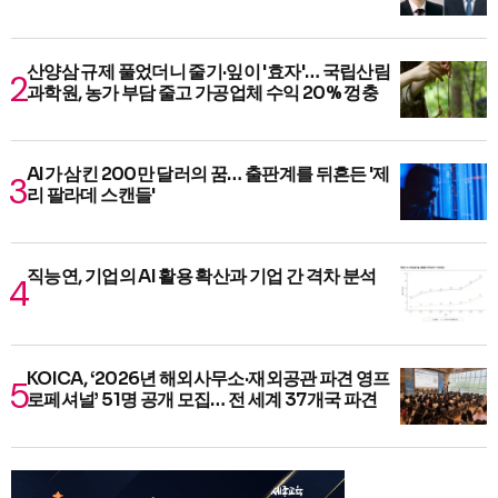
산양삼 규제 풀었더니 줄기·잎이 '효자'… 국립산림
과학원, 농가 부담 줄고 가공업체 수익 20% 껑충
AI가 삼킨 200만 달러의 꿈… 출판계를 뒤흔든 '제
리 팔라데 스캔들'
직능연, 기업의 AI 활용 확산과 기업 간 격차 분석
KOICA, ‘2026년 해외사무소·재외공관 파견 영프
로페셔널’ 51명 공개 모집… 전 세계 37개국 파견