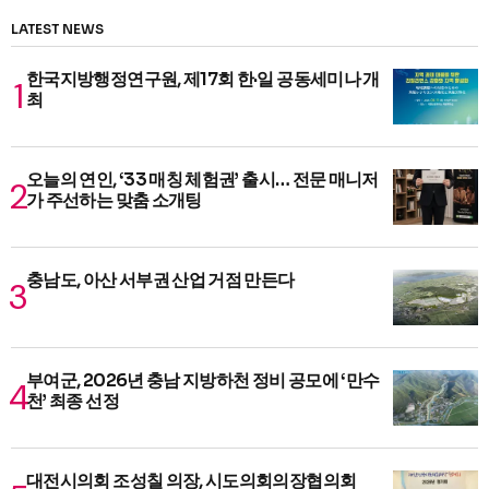
LATEST NEWS
한국지방행정연구원, 제17회 한·일 공동세미나 개
최
오늘의 연인, ‘33 매칭 체험권’ 출시… 전문 매니저
가 주선하는 맞춤 소개팅
충남도, 아산 서부권 산업 거점 만든다
부여군, 2026년 충남 지방하천 정비 공모에 ‘만수
천’ 최종 선정
대전시의회 조성칠 의장, 시도의회의장협의회