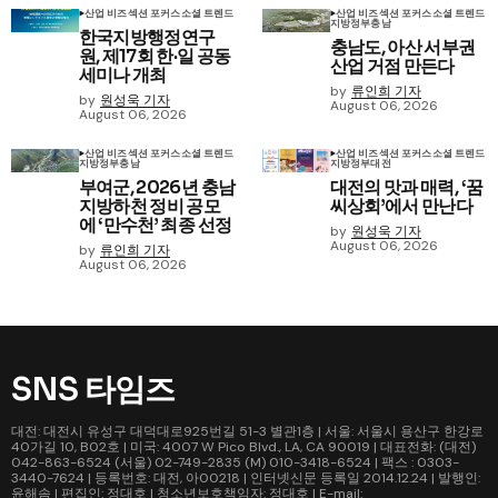
산업 비즈
섹션 포커스
소셜 트렌드
산업 비즈
섹션 포커스
소셜 트렌드
지방정부
충남
한국지방행정연구
충남도, 아산 서부권
원, 제17회 한·일 공동
산업 거점 만든다
세미나 개최
by
류인희 기자
by
원성욱 기자
August 06, 2026
August 06, 2026
산업 비즈
섹션 포커스
소셜 트렌드
산업 비즈
섹션 포커스
소셜 트렌드
지방정부
충남
지방정부
대전
부여군, 2026년 충남
대전의 맛과 매력, ‘꿈
지방하천 정비 공모
씨상회’에서 만난다
에 ‘만수천’ 최종 선정
by
원성욱 기자
August 06, 2026
by
류인희 기자
August 06, 2026
SNS 타임즈
대전: 대전시 유성구 대덕대로925번길 51-3 별관1층 | 서울: 서울시 용산구 한강로
40가길 10, B02호 | 미국: 4007 W Pico Blvd., LA, CA 90019 | 대표전화: (대전)
042-863-6524 (서울) 02-749-2835 (M) 010-3418-6524 | 팩스 : 0303-
3440-7624 | 등록번호: 대전, 아00218 | 인터넷신문 등록일 2014.12.24 | 발행인:
윤해솜 | 편집인: 정대호 | 청소년보호책임자: 정대호 | E-mail: