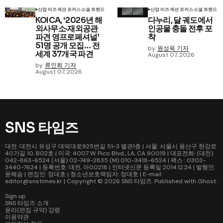
산업 비즈
섹션 포커스
소셜 트렌드
산업 비즈
섹션 포커스
소셜 트렌드
KOICA, ‘2026년 해
다누리, 달 궤도에서
외사무소·재외공관
인공물 충돌 전후 포
파견 영프로페셔널’
착
51명 공개 모집… 전
by
원성욱 기자
세계 37개국 파견
August 07, 2026
by
류인희 기자
August 07, 2026
SNS 타임즈
대전: 대전시 유성구 대덕대로925번길 51-3 별관1층 | 서울: 서울시 용산구 한강로
40가길 10, B02호 | 미국: 4007 W Pico Blvd., LA, CA 90019 | 대표전화: (대전)
042-863-6524 (서울) 02-749-2835 (M) 010-3418-6524 | 팩스 : 0303-
3440-7624 | 등록번호: 대전, 아00218 | 인터넷신문 등록일 2014.12.24 | 발행인:
윤해솜 | 편집인: 정대호 | 청소년보호책임자: 정대호 | E-mail:
editor@snstimes.kr | Copyright © 2026
SNS 타임즈
. Published with
Ghost
.
Sign up
SNS 타임즈 소개
윤리(편집 규약) 강령
이용약관