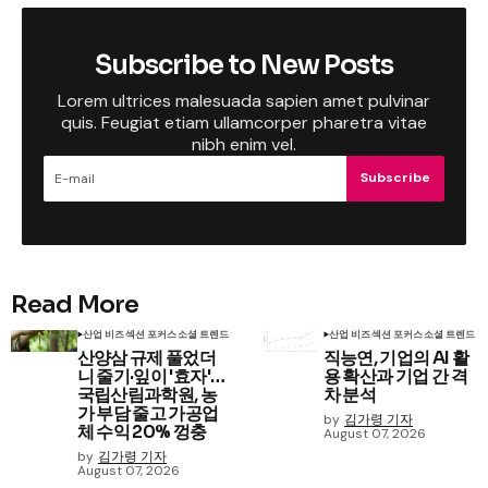
Subscribe to New Posts
Lorem ultrices malesuada sapien amet pulvinar
quis. Feugiat etiam ullamcorper pharetra vitae
nibh enim vel.
Subscribe
Read More
산업 비즈
섹션 포커스
소셜 트렌드
산업 비즈
섹션 포커스
소셜 트렌드
산양삼 규제 풀었더
직능연, 기업의 AI 활
니 줄기·잎이 '효자'…
용 확산과 기업 간 격
국립산림과학원, 농
차 분석
가 부담 줄고 가공업
by
김가령 기자
체 수익 20% 껑충
August 07, 2026
by
김가령 기자
August 07, 2026