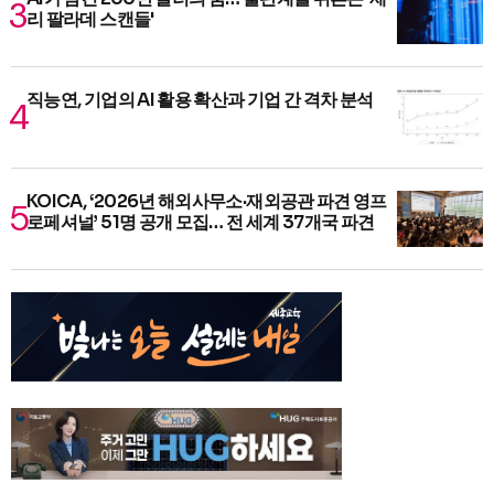
리 팔라데 스캔들'
직능연, 기업의 AI 활용 확산과 기업 간 격차 분석
KOICA, ‘2026년 해외사무소·재외공관 파견 영프
로페셔널’ 51명 공개 모집… 전 세계 37개국 파견