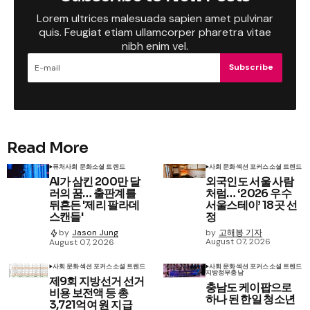
Lorem ultrices malesuada sapien amet pulvinar
quis. Feugiat etiam ullamcorper pharetra vitae
nibh enim vel.
Subscribe
Read More
퓨처
사회 문화
소셜 트렌드
사회 문화
섹션 포커스
소셜 트렌드
AI가 삼킨 200만 달
외국인도 서울 사람
러의 꿈… 출판계를
처럼… ‘2026 우수
뒤흔든 '제리 팔라데
서울스테이’ 18곳 선
스캔들'
정
by
고해봉 기자
by
Jason Jung
August 07, 2026
August 07, 2026
사회 문화
섹션 포커스
소셜 트렌드
사회 문화
섹션 포커스
소셜 트렌드
지방정부
충남
제9회 지방선거 선거
충남도 케이팝으로
비용 보전액 등 총
하나 된 한일 청소년
3,721억여 원 지급