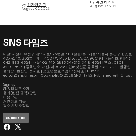
by
류인희 기자
by
김가령 기자
August 07, 2026
August 07, 2026
SNS 타임즈
대전: 대전시 유성구 대덕대로925번길 51-3 별관1층 | 서울: 서울시 용산구 한강로
40가길 10, B02호 | 미국: 4007 W Pico Blvd., LA, CA 90019 | 대표전화: (대전)
042-863-6524 (서울) 02-749-2835 (M) 010-3418-6524 | 팩스 : 0303-
3440-7624 | 등록번호: 대전, 아00218 | 인터넷신문 등록일 2014.12.24 | 발행인:
윤해솜 | 편집인: 정대호 | 청소년보호책임자: 정대호 | E-mail:
editor@snstimes.kr | Copyright © 2026
SNS 타임즈
. Published with
Ghost
.
Sign up
SNS 타임즈 소개
윤리(편집 규약) 강령
이용약관
개인정보 취급
청소년 보호정책
Subscribe