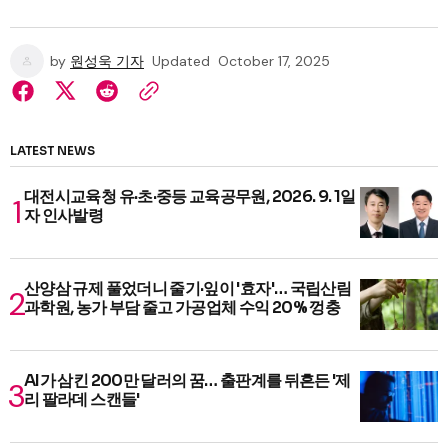
by
원성욱 기자
Updated
October 17, 2025
LATEST NEWS
대전시교육청 유·초·중등 교육공무원, 2026. 9. 1일
자 인사발령
산양삼 규제 풀었더니 줄기·잎이 '효자'… 국립산림
과학원, 농가 부담 줄고 가공업체 수익 20% 껑충
AI가 삼킨 200만 달러의 꿈… 출판계를 뒤흔든 '제
리 팔라데 스캔들'