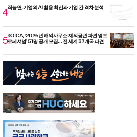
직능연, 기업의 AI 활용 확산과 기업 간 격차 분석
KOICA, ‘2026년 해외사무소·재외공관 파견 영프
로페셔널’ 51명 공개 모집… 전 세계 37개국 파견