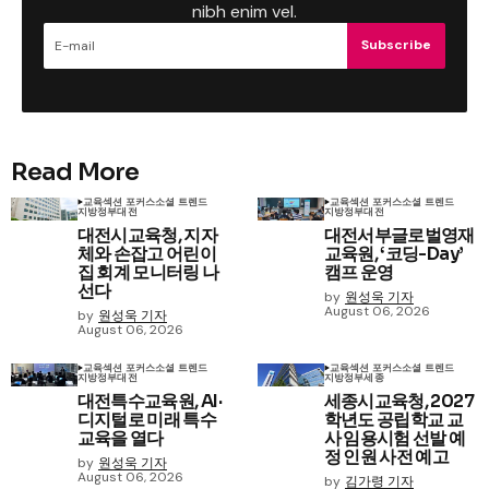
nibh enim vel.
Subscribe
Read More
교육
섹션 포커스
소셜 트렌드
교육
섹션 포커스
소셜 트렌드
지방정부
대전
지방정부
대전
대전시교육청, 지자
대전서부글로벌영재
체와 손잡고 어린이
교육원, ‘코딩-Day’
집 회계 모니터링 나
캠프 운영
선다
by
원성욱 기자
August 06, 2026
by
원성욱 기자
August 06, 2026
교육
섹션 포커스
소셜 트렌드
교육
섹션 포커스
소셜 트렌드
지방정부
대전
지방정부
세종
대전특수교육원, AI·
세종시교육청, 2027
디지털로 미래 특수
학년도 공립학교 교
교육을 열다
사 임용시험 선발 예
정 인원 사전 예고
by
원성욱 기자
August 06, 2026
by
김가령 기자