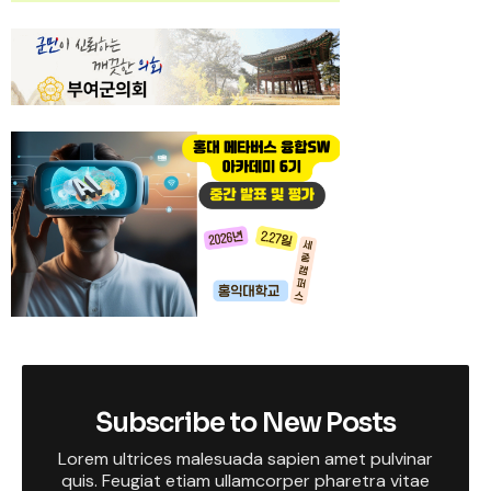
Subscribe to New Posts
Lorem ultrices malesuada sapien amet pulvinar
quis. Feugiat etiam ullamcorper pharetra vitae