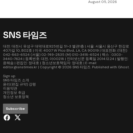
August 05, 2026
SNS 타임즈
대전: 대전시 유성구 대덕대로925번길 51-3 별관1층 | 서울: 서울시 용산구 한강로
40가길 10, B02호 | 미국: 4007 W Pico Blvd., LA, CA 90019 | 대표전화: (대전)
042-863-6524 (서울) 02-749-2835 (M) 010-3418-6524 | 팩스 : 0303-
3440-7624 | 등록번호: 대전, 아00218 | 인터넷신문 등록일 2014.12.24 | 발행인:
윤해솜 | 편집인: 정대호 | 청소년보호책임자: 정대호 | E-mail:
editor@snstimes.kr | Copyright © 2026
SNS 타임즈
. Published with
Ghost
.
Sign up
SNS 타임즈 소개
윤리(편집 규약) 강령
이용약관
개인정보 취급
청소년 보호정책
Subscribe