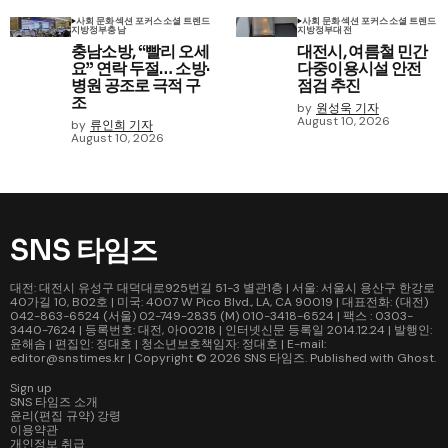
사회 문화
섹션 포커스
소셜 트렌드
사회 문화
섹션 포커스
소셜 트렌드
지방정부
충남
지방정부
대전
충남소방, “빨리 오세
대전시, 여름철 민간
요” 연락 두절… 소방·
다중이용시설 안전
병원 공조로 극적 구
점검 추진
조
by
원성욱 기자
August 10, 2026
by
류인희 기자
August 10, 2026
SNS 타임즈
대전: 대전시 유성구 대덕대로925번길 51-3 별관1층 | 서울: 서울시 용산구 한강로
40가길 10, B02호 | 미국: 4007 W Pico Blvd., LA, CA 90019 | 대표전화: (대전)
042-863-6524 (서울) 02-749-2835 (M) 010-3418-6524 | 팩스 : 0303-
3440-7624 | 등록번호: 대전, 아00218 | 인터넷신문 등록일 2014.12.24 | 발행인:
윤해솜 | 편집인: 정대호 | 청소년보호책임자: 정대호 | E-mail:
editor@snstimes.kr | Copyright © 2026
SNS 타임즈
. Published with
Ghost
.
Sign up
SNS 타임즈 소개
윤리(편집 규약) 강령
이용약관
개인정보 취급