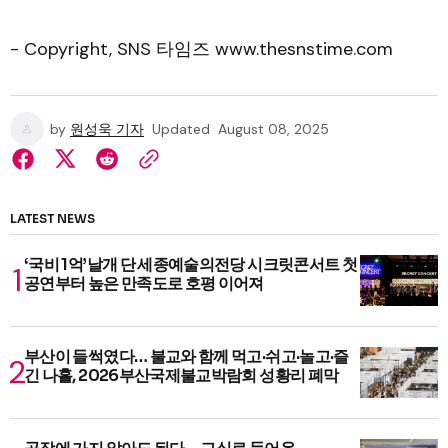
- Copyright, SNS 타임즈 www.thesnstime.com
by
원성욱 기자
Updated
August 08, 2025
LATEST NEWS
‘국비 1억’날개 단 세종예술의전당 시크릿콘서트 첫
공연부터 높은 만족도로 호평 이어져
부산이 들썩였다… 불교와 함께 먹고·쉬고·놀고·즐
긴 나흘, 2026부산국제불교박람회 성황리 폐막