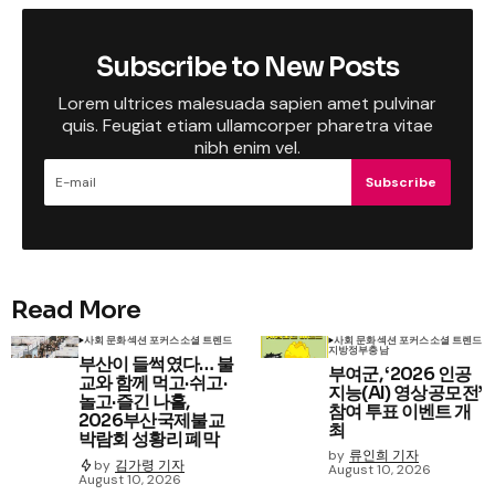
Subscribe to New Posts
Lorem ultrices malesuada sapien amet pulvinar
quis. Feugiat etiam ullamcorper pharetra vitae
nibh enim vel.
Subscribe
Read More
사회 문화
섹션 포커스
소셜 트렌드
사회 문화
섹션 포커스
소셜 트렌드
지방정부
충남
부산이 들썩였다… 불
부여군, ‘2026 인공
교와 함께 먹고·쉬고·
지능(AI) 영상공모전’
놀고·즐긴 나흘,
참여 투표 이벤트 개
2026부산국제불교
최
박람회 성황리 폐막
by
류인희 기자
by
김가령 기자
August 10, 2026
August 10, 2026