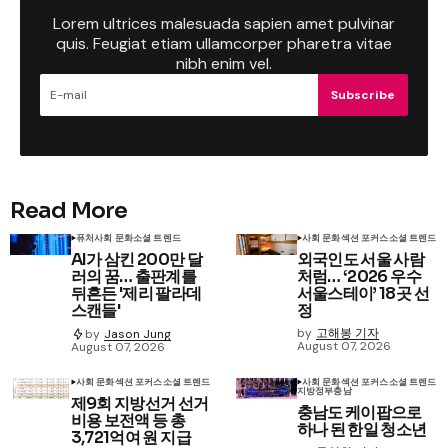
Lorem ultrices malesuada sapien amet pulvinar
quis. Feugiat etiam ullamcorper pharetra vitae
nibh enim vel.
Subscribe
Read More
퓨처
사회 문화
소셜 트렌드
사회 문화
섹션 포커스
소셜 트렌드
AI가 삼킨 200만 달
외국인도 서울 사람
러의 꿈… 출판계를
처럼… ‘2026 우수
뒤흔든 '제리 팔라데
서울스테이’ 18곳 선
스캔들'
정
by
고해봉 기자
by
Jason Jung
August 07, 2026
August 07, 2026
사회 문화
섹션 포커스
소셜 트렌드
사회 문화
섹션 포커스
소셜 트렌드
지방정부
충남
제9회 지방선거 선거
충남도 케이팝으로
비용 보전액 등 총
하나 된 한일 청소년
3,721억여 원 지급