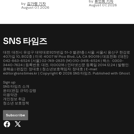
by
류인희 기자
by
김가령 기자
August 07, 2026
August 07, 2026
SNS 타임즈
대전: 대전시 유성구 대덕대로925번길 51-3 별관1층 | 서울: 서울시 용산구 한강로
40가길 10, B02호 | 미국: 4007 W Pico Blvd., LA, CA 90019 | 대표전화: (대전)
042-863-6524 (서울) 02-749-2835 (M) 010-3418-6524 | 팩스 : 0303-
3440-7624 | 등록번호: 대전, 아00218 | 인터넷신문 등록일 2014.12.24 | 발행인:
윤해솜 | 편집인: 정대호 | 청소년보호책임자: 정대호 | E-mail:
editor@snstimes.kr | Copyright © 2026
SNS 타임즈
. Published with
Ghost
.
Sign up
SNS 타임즈 소개
윤리(편집 규약) 강령
이용약관
개인정보 취급
청소년 보호정책
Subscribe