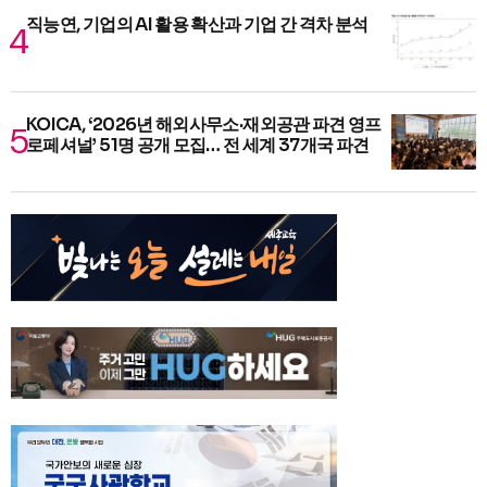
직능연, 기업의 AI 활용 확산과 기업 간 격차 분석
KOICA, ‘2026년 해외사무소·재외공관 파견 영프
로페셔널’ 51명 공개 모집… 전 세계 37개국 파견