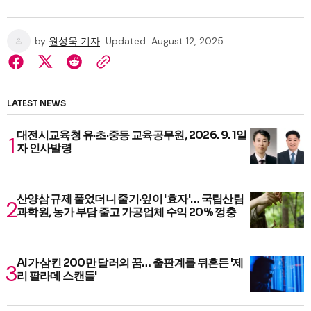
by
원성욱 기자
Updated
August 12, 2025
LATEST NEWS
대전시교육청 유·초·중등 교육공무원, 2026. 9. 1일
자 인사발령
산양삼 규제 풀었더니 줄기·잎이 '효자'… 국립산림
과학원, 농가 부담 줄고 가공업체 수익 20% 껑충
AI가 삼킨 200만 달러의 꿈… 출판계를 뒤흔든 '제
리 팔라데 스캔들'