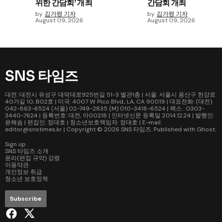
위한 간담회’ 개최
간담회 개최
by
김가령 기자
by
김가령 기자
August 09, 2026
August 09, 2026
SNS 타임즈
대전: 대전시 유성구 대덕대로925번길 51-3 별관1층 | 서울: 서울시 용산구 한강로
40가길 10, B02호 | 미국: 4007 W Pico Blvd., LA, CA 90019 | 대표전화: (대전)
042-863-6524 (서울) 02-749-2835 (M) 010-3418-6524 | 팩스 : 0303-
3440-7624 | 등록번호: 대전, 아00218 | 인터넷신문 등록일 2014.12.24 | 발행인:
윤해솜 | 편집인: 정대호 | 청소년보호책임자: 정대호 | E-mail:
editor@snstimes.kr | Copyright © 2026
SNS 타임즈
. Published with
Ghost
.
Sign up
SNS 타임즈 소개
윤리(편집 규약) 강령
이용약관
개인정보 취급
청소년 보호정책
Subscribe