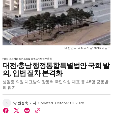
대한민국 국회의사당. /SNS 타임즈
정치 경제
섹션 포커스
소셜 트렌드
지방정부
충청
대전·충남 행정통합특별법안 국회 발
의, 입법 절차 본격화
성일종 의원 대표발의·장동혁 국민의힘 대표 등 45명 공동발
의 참여
by
원성욱 기자
Updated
October 01, 2025