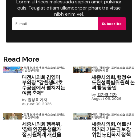
Lorem ultrices malesuada sapien amet pulvinar
quis. Feugiat etiam ullamcorper pharetra vitae
nibh enim vel.
Subscribe
Read More
정치 경제
섹션 포커스
소셜 트렌드
정치 경제
섹션 포커스
소셜 트렌드
지방정부
대전
지방정부
세종
대전시의회 김영미
세종시의회, 행정수
부의장 “갑천생태호
도완성특별위원회 본
수공원에서 펼쳐지는
격 활동 돌입
여름 축제”
by
김가령 기자
August 09, 2026
by
원성욱 기자
August 09, 2026
정치 경제
섹션 포커스
소셜 트렌드
정치 경제
섹션 포커스
소셜 트렌드
지방정부
세종
지방정부
세종
세종시의회 행복위,
세종시의회, 어르신
‘장애인공동생활가
먹거리 기본권 보장
정 지원체계 개선을
위한 노인복지 정책