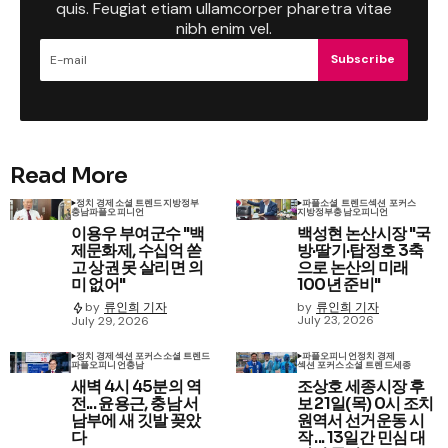
quis. Feugiat etiam ullamcorper pharetra vitae
nibh enim vel.
Subscribe
Read More
정치 경제
소셜 트렌드
지방정부
파플
소셜 트렌드
섹션 포커스
충남
파플
오피니언
지방정부
충남
오피니언
이용우 부여군수 "백
백성현 논산시장 "국
제문화제, 수십억 쏟
방·딸기·탑정호 3축
고 상권 못 살리면 의
으로 논산의 미래
미 없어"
100년 준비"
by
류인희 기자
by
류인희 기자
July 23, 2026
July 29, 2026
정치 경제
섹션 포커스
소셜 트렌드
파플
오피니언
정치 경제
파플
오피니언
충남
섹션 포커스
소셜 트렌드
세종
새벽 4시 45분의 역
조상호 세종시장 후
전... 윤용근, 충남 서
보 21일(목) 0시 조치
남부에 새 깃발 꽂았
원역서 선거운동 시
다
작 ... 13일간 민심 대