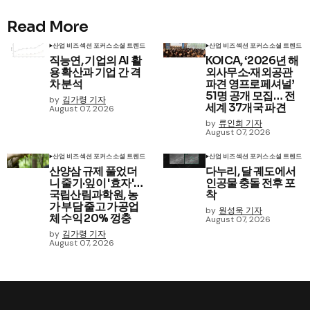
Read More
산업 비즈
섹션 포커스
소셜 트렌드
산업 비즈
섹션 포커스
소셜 트렌드
직능연, 기업의 AI 활
KOICA, ‘2026년 해
용 확산과 기업 간 격
외사무소·재외공관
차 분석
파견 영프로페셔널’
51명 공개 모집… 전
by
김가령 기자
세계 37개국 파견
August 07, 2026
by
류인희 기자
August 07, 2026
산업 비즈
섹션 포커스
소셜 트렌드
산업 비즈
섹션 포커스
소셜 트렌드
산양삼 규제 풀었더
다누리, 달 궤도에서
니 줄기·잎이 '효자'…
인공물 충돌 전후 포
국립산림과학원, 농
착
가 부담 줄고 가공업
by
원성욱 기자
체 수익 20% 껑충
August 07, 2026
by
김가령 기자
August 07, 2026