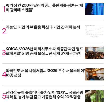
AI가 삼킨 200만 달러의 꿈… 출판계를 뒤흔든 '제
리 팔라데 스캔들'
직능연, 기업의 AI 활용 확산과 기업 간 격차 분석
KOICA, ‘2026년 해외사무소·재외공관 파견 영프
로페셔널’ 51명 공개 모집… 전 세계 37개국 파견
외국인도 서울 사람처럼… ‘2026 우수 서울스테이’
18곳 선정
산양삼 규제 풀었더니 줄기·잎이 '효자'… 국립산림
과학원, 농가 부담 줄고 가공업체 수익 20% 껑충