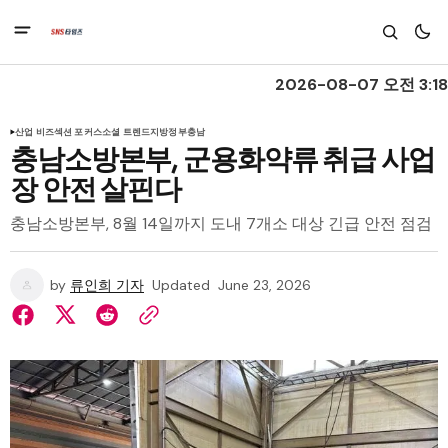
2026-08-07 오전 3:18
산업 비즈
섹션 포커스
소셜 트렌드
지방정부
충남
충남소방본부, 군용화약류 취급 사업
장 안전 살핀다
충남소방본부, 8월 14일까지 도내 7개소 대상 긴급 안전 점검
by
류인희 기자
Updated
June 23, 2026