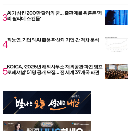
AI가 삼킨 200만 달러의 꿈… 출판계를 뒤흔든 '제
리 팔라데 스캔들'
직능연, 기업의 AI 활용 확산과 기업 간 격차 분석
KOICA, ‘2026년 해외사무소·재외공관 파견 영프
로페셔널’ 51명 공개 모집… 전 세계 37개국 파견