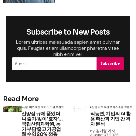
Subscribe to New Posts
Lorem ultrices malesuada sapien amet pulvinar
quis. Feugiat etiam ullamcorper pharetra vitae
nibh enim vel.
Subscribe
Read More
산업 비즈
섹션 포커스
소셜 트렌드
산업 비즈
섹션 포커스
소셜 트렌드
산양삼 규제 풀었더
직능연, 기업의 AI 활
니 줄기·잎이 '효자'…
용 확산과 기업 간 격
국립산림과학원, 농
차 분석
가 부담 줄고 가공업
by
김가령 기자
체 수익 20% 껑충
August 07, 2026