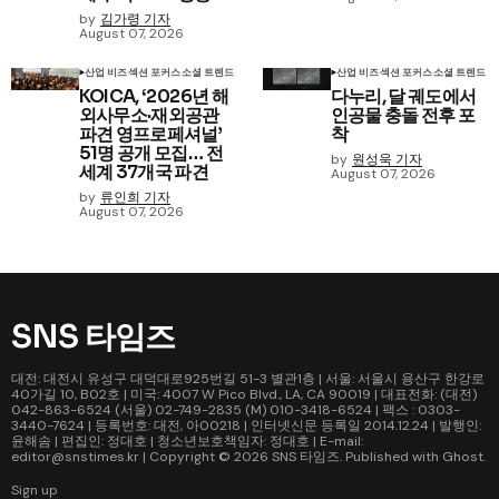
by
김가령 기자
August 07, 2026
산업 비즈
섹션 포커스
소셜 트렌드
산업 비즈
섹션 포커스
소셜 트렌드
KOICA, ‘2026년 해
다누리, 달 궤도에서
외사무소·재외공관
인공물 충돌 전후 포
파견 영프로페셔널’
착
51명 공개 모집… 전
by
원성욱 기자
세계 37개국 파견
August 07, 2026
by
류인희 기자
August 07, 2026
SNS 타임즈
대전: 대전시 유성구 대덕대로925번길 51-3 별관1층 | 서울: 서울시 용산구 한강로
40가길 10, B02호 | 미국: 4007 W Pico Blvd., LA, CA 90019 | 대표전화: (대전)
042-863-6524 (서울) 02-749-2835 (M) 010-3418-6524 | 팩스 : 0303-
3440-7624 | 등록번호: 대전, 아00218 | 인터넷신문 등록일 2014.12.24 | 발행인:
윤해솜 | 편집인: 정대호 | 청소년보호책임자: 정대호 | E-mail:
editor@snstimes.kr | Copyright © 2026
SNS 타임즈
. Published with
Ghost
.
Sign up