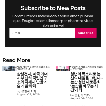
Subscribe to New Posts
Lorem ultrices malesuada sapien amet pulvinar
quis. Feugiat etiam ullamcorper pharetra vitae
nibh enim vel.
Subscribe
Read More
산업 비즈
섹션 포커스
소셜 트렌드
산업 비즈
섹션 포커스
소셜 트렌드
지방정부
충남
지방정부
충남
삼성전자, 미국 에너
청년의 목소리로 논
지부 산하 국립연구
산의 내일을 그린다...
소와 차세대 난방 기
논산 청년 대토론회
술 개발 박차
‘논산을 바꾸는 시
간’개최
by
류인희 기자
August 09, 2026
by
류인희 기자
August 09, 2026