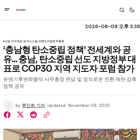
2026-08-09 오후 3:35
산업 비즈
섹션 포커스
소셜 트렌드
지방정부
충청
‘충남형 탄소중립 정책’ 전세계와 공
유... 충남, 탄소중립 선도 지방정부 대
표로 COP30 지역 지도자 포럼 참가
유엔기후변화협약 사무총장 면담 및 정의로운 전환 메탄·감축
정책 공유
by
류인희 기자
Updated
November 09, 2025