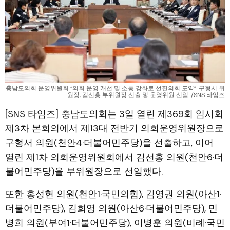
충남도의회 운영위원회 “의회 운영 개선 및 소통 강화로 선진의회 도약”. 구형서 위
원장, 김선홍 부위원장 선출 및 운영위원 선임. /SNS 타임즈
[SNS 타임즈] 충남도의회는 3일 열린 제369회 임시회
제3차 본회의에서 제13대 전반기 의회운영위원장으로
구형서 의원(천안4·더불어민주당)을 선출하고, 이어
열린 제1차 의회운영위원회에서 김선홍 의원(천안6·더
불어민주당)을 부위원장으로 선임했다.
또한 홍성현 의원(천안1·국민의힘), 김영권 의원(아산1·
더불어민주당), 김희영 의원(아산6·더불어민주당), 민
병희 의원(부여1·더불어민주당), 이병훈 의원(비례·국민