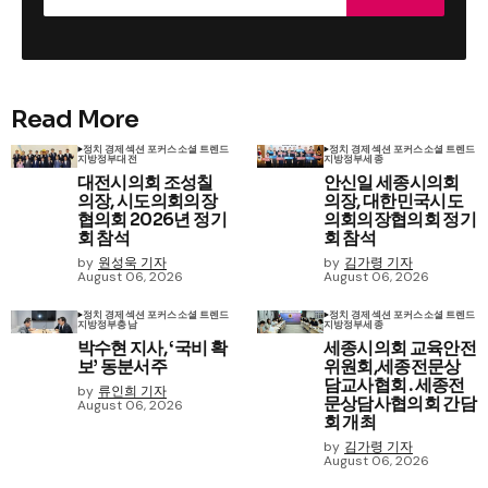
Read More
정치 경제
섹션 포커스
소셜 트렌드
정치 경제
섹션 포커스
소셜 트렌드
지방정부
대전
지방정부
세종
대전시의회 조성칠
안신일 세종시의회
의장, 시도의회의장
의장, 대한민국시도
협의회 2026년 정기
의회의장협의회 정기
회 참석
회 참석
by
원성욱 기자
by
김가령 기자
August 06, 2026
August 06, 2026
정치 경제
섹션 포커스
소셜 트렌드
정치 경제
섹션 포커스
소셜 트렌드
지방정부
충남
지방정부
세종
박수현 지사, ‘국비 확
세종시의회 교육안전
보’ 동분서주
위원회,세종전문상
담교사협회․세종전
by
류인희 기자
문상담사협의회 간담
August 06, 2026
회 개최
by
김가령 기자
August 06, 2026