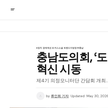
정치 경제
섹션 포커스
소셜 트렌드
지방정부
충남
충남도의회, ‘
혁신 시동
제4기 의정모니터단 간담회 개최…
by
류인희 기자
Updated
May 30, 202