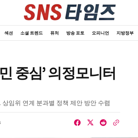
섹션
소셜 트렌드
퓨처
방송 포토
오피니언
지방정부
도민 중심’ 의정모니터
 상임위 연계 분과별 정책 제안 방안 수렴
6