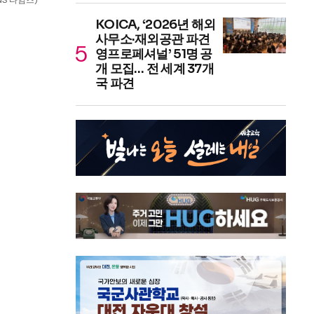
S 타임즈)
KOICA, ‘2026년 해외
사무소·재외공관 파견
영프로페셔널’ 51명 공
개 모집… 전 세계 37개
국 파견