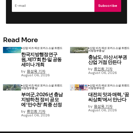
Subscribe
Read More
산업 비즈
섹션 포커스
소셜 트렌드
산업 비즈
섹션 포커스
소셜 트렌드
지방정부
충남
한국지방행정연구
충남도, 아산 서부권
원, 제17회 한·일 공동
산업 거점 만든다
세미나 개최
by
류인희 기자
by
원성욱 기자
August 06, 2026
August 06, 2026
산업 비즈
섹션 포커스
소셜 트렌드
산업 비즈
섹션 포커스
소셜 트렌드
지방정부
충남
지방정부
대전
부여군, 2026년 충남
대전의 맛과 매력, ‘꿈
지방하천 정비 공모
씨상회’에서 만난다
에 ‘만수천’ 최종 선정
by
원성욱 기자
August 06, 2026
by
류인희 기자
August 06, 2026