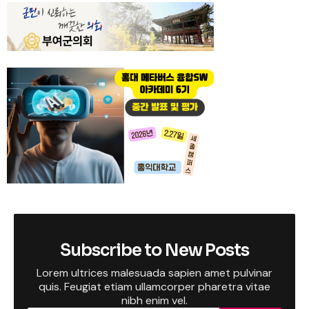
Subscribe to New Posts
Lorem ultrices malesuada sapien amet pulvinar
quis. Feugiat etiam ullamcorper pharetra vitae
nibh enim vel.