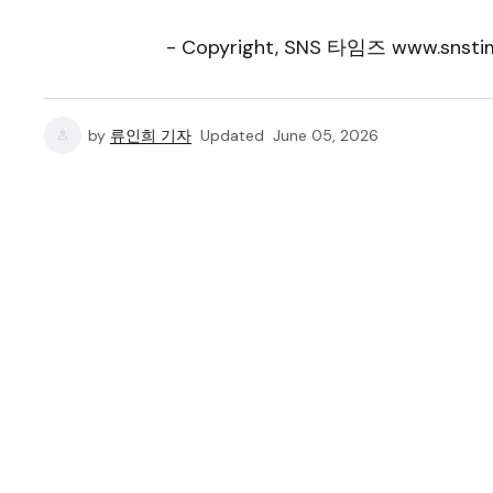
- Copyright, SNS 타임즈 www.snstim
by
류인희 기자
Updated
June 05, 2026