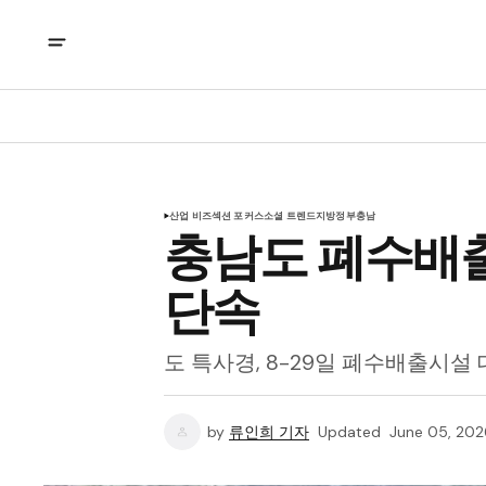
산업 비즈
섹션 포커스
소셜 트렌드
지방정부
충남
충남도 폐수배
단속
도 특사경, 8-29일 폐수배출시설
by
류인희 기자
Updated
June 05, 202