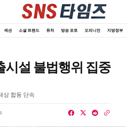
섹션
소셜 트렌드
퓨처
방송 포토
오피니언
지방정부
출시설 불법행위 집중
 대상 합동 단속
6