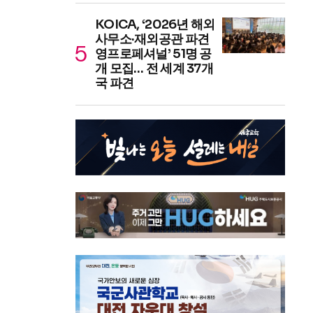
KOICA, ‘2026년 해외
사무소·재외공관 파견
영프로페셔널’ 51명 공
개 모집… 전 세계 37개
국 파견