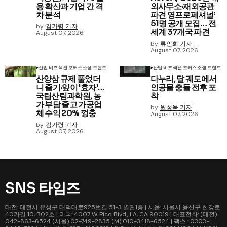
용 확산과 기업 간 격
외사무소·재외공관
차 분석
파견 영프로페셔널’
51명 공개 모집… 전
by
김가령 기자
세계 37개국 파견
August 07, 2026
by
류인희 기자
August 07, 2026
산업 비즈
섹션 포커스
소셜 트렌드
산업 비즈
섹션 포커스
소셜 트렌드
산양삼 규제 풀었더
다누리, 달 궤도에서
니 줄기·잎이 '효자'…
인공물 충돌 전후 포
국립산림과학원, 농
착
가 부담 줄고 가공업
by
원성욱 기자
체 수익 20% 껑충
August 07, 2026
by
김가령 기자
August 07, 2026
SNS 타임즈
대전: 대전시 유성구 대덕대로925번길 51-3 별관1층 | 서울: 서울시 용산구 한강로
40가길 10, B02호 | 미국: 4007 W Pico Blvd., LA, CA 90019 | 대표전화: (대전)
042-863-6524 (서울) 02-749-2835 (M) 010-3418-6524 | 팩스 : 0303-