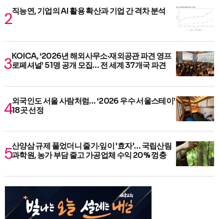
직능연, 기업의 AI 활용 확산과 기업 간 격차 분석
KOICA, ‘2026년 해외사무소·재외공관 파견 영프
로페셔널’ 51명 공개 모집… 전 세계 37개국 파견
외국인도 서울 사람처럼… ‘2026 우수 서울스테이’
18곳 선정
산양삼 규제 풀었더니 줄기·잎이 '효자'… 국립산림
과학원, 농가 부담 줄고 가공업체 수익 20% 껑충