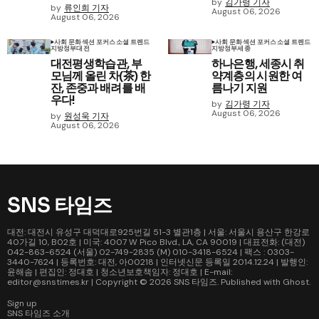
by
김가령 기자
by
류인희 기자
August 06, 2026
August 06, 2026
사회 문화
섹션 포커스
소셜 트렌드
사회 문화
섹션 포커스
소셜 트렌드
지방정부
대전
지방정부
세종
대전평생학습관, 부
하나은행, 세종시 취
모님께 올린 차(茶) 한
약계층의 시원한 여
잔, 존중과 배려를 배
름나기 지원
우다!
by
김가령 기자
August 06, 2026
by
원성욱 기자
August 06, 2026
SNS 타임즈
대전: 대전시 유성구 대덕대로925번길 51-3 별관1층 | 서울: 서울시 용산구 한강로
40가길 10, B02호 | 미국: 4007 W Pico Blvd., LA, CA 90019 | 대표전화: (대전)
042-863-6524 (서울) 02-749-2835 (M) 010-3418-6524 | 팩스 : 0303-
3440-7624 | 등록번호: 대전, 아00218 | 인터넷신문 등록일 2014.12.24 | 발행인:
윤해솜 | 편집인: 정대호 | 청소년보호책임자: 정대호 | E-mail:
editor@snstimes.kr | Copyright © 2026
SNS 타임즈
. Published with
Ghost
.
Sign up
SNS 타임즈 소개