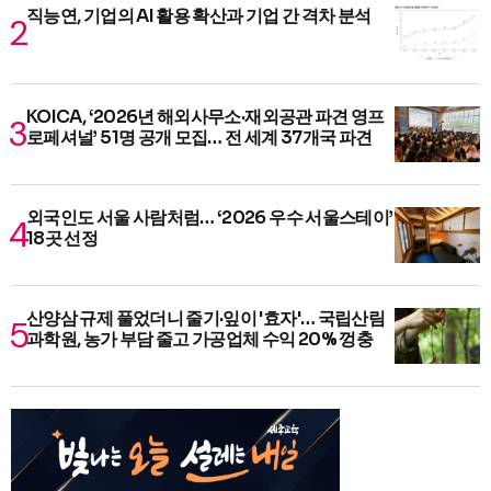
직능연, 기업의 AI 활용 확산과 기업 간 격차 분석
KOICA, ‘2026년 해외사무소·재외공관 파견 영프
로페셔널’ 51명 공개 모집… 전 세계 37개국 파견
외국인도 서울 사람처럼… ‘2026 우수 서울스테이’
18곳 선정
산양삼 규제 풀었더니 줄기·잎이 '효자'… 국립산림
과학원, 농가 부담 줄고 가공업체 수익 20% 껑충