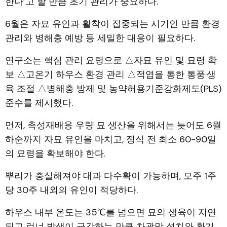
한다’고 할 만큼 초기 관리가 중요하다.
6월은 자묘 유인과 활착이 집중되는 시기인 만큼 환경
관리와 병해충 예방 등 세밀한 대응이 필요하다.
연구소는 핵심 관리 요령으로 △자묘 유인 및 묘령 확
보 △고온기 하우스 환경 관리 △적엽을 통한 통풍·생
육 조절 △병해충 방제 및 농약허용기준강화제도(PLS)
준수를 제시했다.
먼저, 촉성재배용 우량 묘 생산을 위해서는 늦어도 6월
하순까지 자묘 유인을 마치고, 정식 전 최소 60-90일
의 묘령을 확보해야 한다.
뿌리가 충실해져야 대과 다수확이 가능하며, 모주 1주
당 30주 내외의 유인이 적당하다.
하우스 내부 온도는 35℃를 넘으면 묘의 생육이 지연
되고 런너 발생이 급감하는 만큼 차광막 설치와 환기