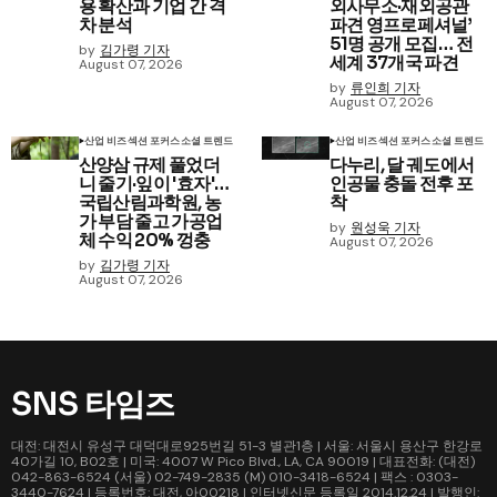
용 확산과 기업 간 격
외사무소·재외공관
차 분석
파견 영프로페셔널’
51명 공개 모집… 전
by
김가령 기자
세계 37개국 파견
August 07, 2026
by
류인희 기자
August 07, 2026
산업 비즈
섹션 포커스
소셜 트렌드
산업 비즈
섹션 포커스
소셜 트렌드
산양삼 규제 풀었더
다누리, 달 궤도에서
니 줄기·잎이 '효자'…
인공물 충돌 전후 포
국립산림과학원, 농
착
가 부담 줄고 가공업
by
원성욱 기자
체 수익 20% 껑충
August 07, 2026
by
김가령 기자
August 07, 2026
SNS 타임즈
대전: 대전시 유성구 대덕대로925번길 51-3 별관1층 | 서울: 서울시 용산구 한강로
40가길 10, B02호 | 미국: 4007 W Pico Blvd., LA, CA 90019 | 대표전화: (대전)
042-863-6524 (서울) 02-749-2835 (M) 010-3418-6524 | 팩스 : 0303-
3440-7624 | 등록번호: 대전, 아00218 | 인터넷신문 등록일 2014.12.24 | 발행인: