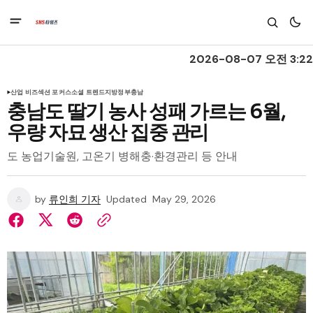
2026-08-07 오전 3:22
산업 비즈
섹션 포커스
소셜 트렌드
지방정부
충남
충남도 딸기 농사 성패 가르는 6월,
우량 자묘 생산 집중 관리
도 농업기술원, 고온기 병해충·환경관리 등 안내
by
류인희 기자
Updated
May 29, 2026