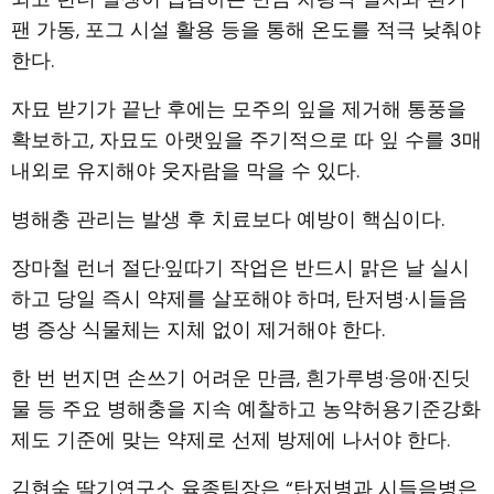
팬 가동, 포그 시설 활용 등을 통해 온도를 적극 낮춰야
한다.
자묘 받기가 끝난 후에는 모주의 잎을 제거해 통풍을
확보하고, 자묘도 아랫잎을 주기적으로 따 잎 수를 3매
내외로 유지해야 웃자람을 막을 수 있다.
병해충 관리는 발생 후 치료보다 예방이 핵심이다.
장마철 런너 절단·잎따기 작업은 반드시 맑은 날 실시
하고 당일 즉시 약제를 살포해야 하며, 탄저병·시들음
병 증상 식물체는 지체 없이 제거해야 한다.
한 번 번지면 손쓰기 어려운 만큼, 흰가루병·응애·진딧
물 등 주요 병해충을 지속 예찰하고 농약허용기준강화
제도 기준에 맞는 약제로 선제 방제에 나서야 한다.
김현숙 딸기연구소 육종팀장은 “탄저병과 시들음병은