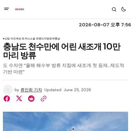
2026-08-07 오후 7:56
산업 비즈
섹션 포커스
소셜 트렌드
지방정부
충남
충남도 천수만에 어린 새조개 10만
마리 방류
도 수자연 “올해 해수부 방류 지침에 새조개 첫 등재…제도적
기반 마련”
by
류인희 기자
Updated
June 25, 2026