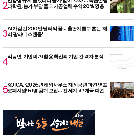
산양삼 규제 풀었더니 줄기·잎이 '효자'… 국립산림
과학원, 농가 부담 줄고 가공업체 수익 20% 껑충
AI가 삼킨 200만 달러의 꿈… 출판계를 뒤흔든 '제
리 팔라데 스캔들'
직능연, 기업의 AI 활용 확산과 기업 간 격차 분석
KOICA, ‘2026년 해외사무소·재외공관 파견 영프
로페셔널’ 51명 공개 모집… 전 세계 37개국 파견