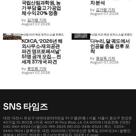
국립산림과학원, 농
차 분석
가 부담 줄고 가공업
by
김가령 기자
체 수익 20% 껑충
August 07, 2026
by
김가령 기자
August 07, 2026
산업 비즈
섹션 포커스
소셜 트렌드
산업 비즈
섹션 포커스
소셜 트렌드
KOICA, ‘2026년 해
다누리, 달 궤도에서
외사무소·재외공관
인공물 충돌 전후 포
파견 영프로페셔널’
착
51명 공개 모집… 전
by
원성욱 기자
세계 37개국 파견
August 07, 2026
by
류인희 기자
August 07, 2026
SNS 타임즈
대전: 대전시 유성구 대덕대로925번길 51-3 별관1층 | 서울: 서울시 용산구 한강로
40가길 10, B02호 | 미국: 4007 W Pico Blvd., LA, CA 90019 | 대표전화: (대전)
042-863-6524 (서울) 02-749-2835 (M) 010-3418-6524 | 팩스 : 0303-
3440-7624 | 등록번호: 대전, 아00218 | 인터넷신문 등록일 2014.12.24 | 발행인:
윤해솜 | 편집인: 정대호 | 청소년보호책임자: 정대호 | E-mail: