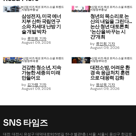
산업 비즈
섹션 포커스
소셜 트렌드
산업 비즈
섹션 포커스
소셜 트렌드
지방정부
충남
지방정부
충남
삼성전자, 미국 에너
청년의 목소리로 논
지부 산하 국립연구
산의 내일을 그린다...
소와 차세대 난방 기
논산 청년 대토론회
술 개발 박차
‘논산을 바꾸는 시
간’개최
by
류인희 기자
August 09, 2026
by
류인희 기자
August 09, 2026
산업 비즈
섹션 포커스
소셜 트렌드
산업 비즈
섹션 포커스
소셜 트렌드
지방정부
세종
지방정부
대전
건강한 청소년, 지속
대전소방, 어려운 환
가능한 세종의 미래
경 속 응급처치 훈련
만들어요
으로 대응력 강화
by
김가령 기자
by
원성욱 기자
August 09, 2026
August 09, 2026
SNS 타임즈
대전: 대전시 유성구 대덕대로925번길 51-3 별관1층 | 서울: 서울시 용산구 한강로