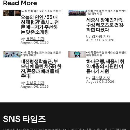
Read More
사회 문화
섹션 포커스
소셜 트렌드
사회 문화
섹션 포커스
소셜 트렌드
지방정부
세종
오늘의 연인, ‘33 매
세종시 장애인가족,
칭 체험권’ 출시… 전
수상 레포츠로 건강·
문 매니저가 주선하
화합 다졌다
는 맞춤 소개팅
by
김가령 기자
by
류인희 기자
August 06, 2026
August 06, 2026
사회 문화
섹션 포커스
소셜 트렌드
사회 문화
섹션 포커스
소셜 트렌드
지방정부
대전
지방정부
세종
대전평생학습관, 부
하나은행, 세종시 취
모님께 올린 차(茶) 한
약계층의 시원한 여
잔, 존중과 배려를 배
름나기 지원
우다!
by
김가령 기자
August 06, 2026
by
원성욱 기자
August 06, 2026
SNS 타임즈