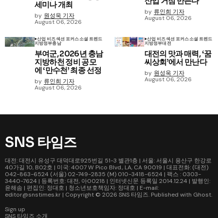
산업 거점 만든다
세미나 개최
by
류인희 기자
by
원성욱 기자
August 06, 2026
August 06, 2026
산업 비즈
섹션 포커스
소셜 트렌드
산업 비즈
섹션 포커스
소셜 트렌드
지방정부
충남
지방정부
대전
부여군, 2026년 충남
대전의 맛과 매력, ‘꿈
지방하천 정비 공모
씨상회’에서 만난다
에 ‘만수천’ 최종 선정
by
원성욱 기자
August 06, 2026
by
류인희 기자
August 06, 2026
SNS 타임즈
대전: 대전시 유성구 대덕대로925번길 51-3 별관1층 | 서울: 서울시 용산구 한강로
40가길 10, B02호 | 미국: 4007 W Pico Blvd., LA, CA 90019 | 대표전화: (대전)
042-863-6524 (서울) 02-749-2835 (M) 010-3418-6524 | 팩스 : 0303-
3440-7624 | 등록번호: 대전, 아00218 | 인터넷신문 등록일 2014.12.24 | 발행인:
윤해솜 | 편집인: 정대호 | 청소년보호책임자: 정대호 | E-mail:
editor@snstimes.kr | Copyright © 2026
SNS 타임즈
. Published with
Ghost
.
Sign up
SNS 타임즈 소개