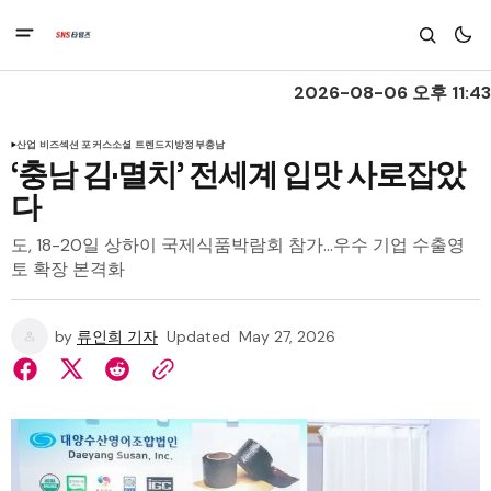
2026-08-06 오후 11:43
산업 비즈
섹션 포커스
소셜 트렌드
지방정부
충남
‘충남 김·멸치’ 전세계 입맛 사로잡았
다
도, 18-20일 상하이 국제식품박람회 참가…우수 기업 수출영
토 확장 본격화
by
류인희 기자
Updated
May 27, 2026