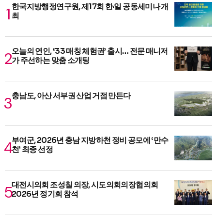
한국지방행정연구원, 제17회 한·일 공동세미나 개
최
오늘의 연인, ‘33 매칭 체험권’ 출시… 전문 매니저
가 주선하는 맞춤 소개팅
충남도, 아산 서부권 산업 거점 만든다
부여군, 2026년 충남 지방하천 정비 공모에 ‘만수
천’ 최종 선정
대전시의회 조성칠 의장, 시도의회의장협의회
2026년 정기회 참석