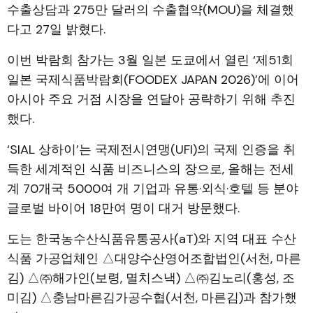
수출상담과 275만 달러의 수출협약(MOU)을 체결했
다고 27일 밝혔다.
이번 박람회 참가는 3월 일본 도쿄에서 열린 ‘제51회
일본 국제식품박람회(FOODEX JAPAN 2026)’에 이어
아시아 주요 거점 시장을 연달아 공략하기 위해 추진
했다.
‘SIAL 상하이’는 국제전시연맹(UFI)의 국제 인증을 취
득한 세계적인 식품 비즈니스의 장으로, 올해는 전세
계 70개국 5000여 개 기업과 유통·외식·호텔 등 분야
글로벌 바이어 18만여 명이 대거 방문했다.
도는 한국농수산식품유통공사(aT)와 지역 대표 수산
식품 가공업체인 △대양수산영어조합법인(서천, 마른
김) △㈜해가인(보령, 멸치스낵) △㈜김노리(홍성, 조
미김) △충남마른김가공수협(서천, 마른김)과 참가했