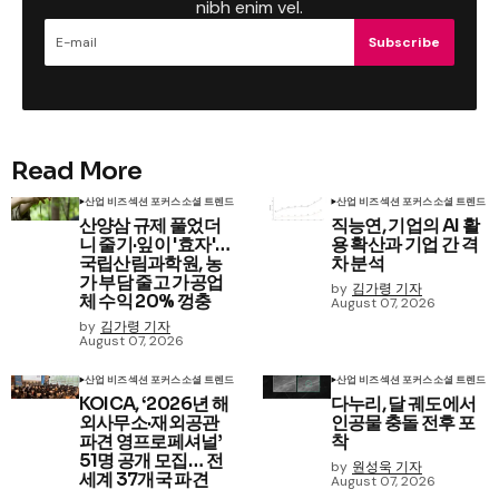
nibh enim vel.
Subscribe
Read More
산업 비즈
섹션 포커스
소셜 트렌드
산업 비즈
섹션 포커스
소셜 트렌드
산양삼 규제 풀었더
직능연, 기업의 AI 활
니 줄기·잎이 '효자'…
용 확산과 기업 간 격
국립산림과학원, 농
차 분석
가 부담 줄고 가공업
by
김가령 기자
체 수익 20% 껑충
August 07, 2026
by
김가령 기자
August 07, 2026
산업 비즈
섹션 포커스
소셜 트렌드
산업 비즈
섹션 포커스
소셜 트렌드
KOICA, ‘2026년 해
다누리, 달 궤도에서
외사무소·재외공관
인공물 충돌 전후 포
파견 영프로페셔널’
착
51명 공개 모집… 전
by
원성욱 기자
세계 37개국 파견
August 07, 2026