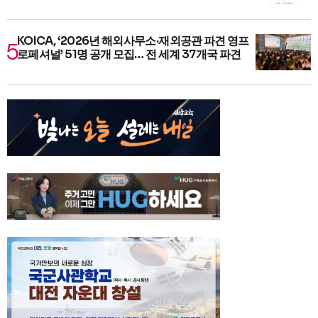
KOICA, ‘2026년 해외사무소·재외공관 파견 영프
로페셔널’ 51명 공개 모집… 전 세계 37개국 파견