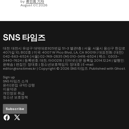
by
류인희 기자
August 07, 2026
SNS 타임즈
대전: 대전시 유성구 대덕대로925번길 51-3 별관1층 | 서울: 서울시 용산구 한강로
40가길 10, B02호 | 미국: 4007 W Pico Blvd., LA, CA 90019 | 대표전화: (대전)
042-863-6524 (서울) 02-749-2835 (M) 010-3418-6524 | 팩스 : 0303-
3440-7624 | 등록번호: 대전, 아00218 | 인터넷신문 등록일 2014.12.24 | 발행인:
윤해솜 | 편집인: 정대호 | 청소년보호책임자: 정대호 | E-mail:
editor@snstimes.kr | Copyright © 2026
SNS 타임즈
. Published with
Ghost
.
Sign up
SNS 타임즈 소개
윤리(편집 규약) 강령
이용약관
개인정보 취급
청소년 보호정책
Subscribe