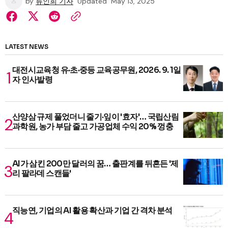
by
류인희 기자
Updated
May 13, 2025
LATEST NEWS
대전시교육청 유·초·중등 교육공무원, 2026. 9. 1일
자 인사발령
산양삼 규제 풀었더니 줄기·잎이 '효자'… 국립산림
과학원, 농가 부담 줄고 가공업체 수익 20% 껑충
AI가 삼킨 200만 달러의 꿈… 출판계를 뒤흔든 '제
리 팔라데 스캔들'
직능연, 기업의 AI 활용 확산과 기업 간 격차 분석