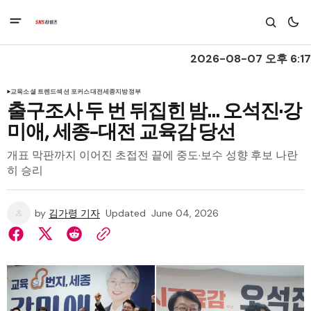
2026-08-07 오후 6:17
교육
소셜 트렌드
섹션 포커스
대전
세종
지방정부
출구조사 두 번 뒤집힌 밤... 오석진·강
미애, 세종-대전 교육감 당선
개표 막판까지 이어진 초접전 끝에 중도·보수 성향 후보 나란
히 승리
by
김가령 기자
Updated
June 04, 2026