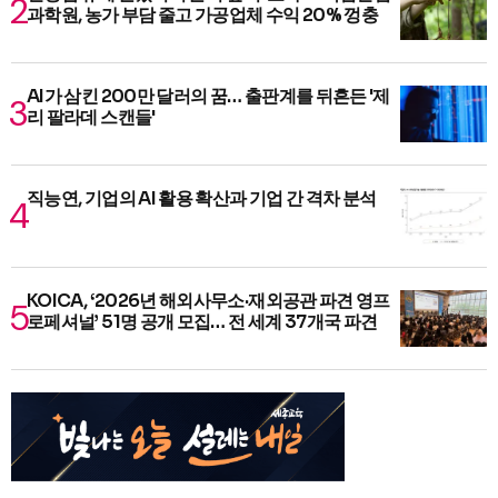
과학원, 농가 부담 줄고 가공업체 수익 20% 껑충
AI가 삼킨 200만 달러의 꿈… 출판계를 뒤흔든 '제
리 팔라데 스캔들'
직능연, 기업의 AI 활용 확산과 기업 간 격차 분석
KOICA, ‘2026년 해외사무소·재외공관 파견 영프
로페셔널’ 51명 공개 모집… 전 세계 37개국 파견