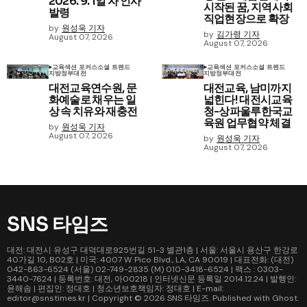
2026. 9. 1일 자 인사
시작된 꿈, 지역사회
발령
직업현장으로 확장
by
원성욱 기자
by
김가령 기자
August 07, 2026
August 07, 2026
교육
섹션 포커스
소셜 트렌드
교육
섹션 포커스
소셜 트렌드
지방정부
대전
지방정부
대전
대전교육연수원, 문
대전교육, 남미까지
화예술로 채우는 일
넓힌다! 대전시교육
상 속 치유와 재충전
청-상파울루한국교
육원 업무협약 체결
by
원성욱 기자
August 07, 2026
by
원성욱 기자
August 07, 2026
SNS 타임즈
대전: 대전시 유성구 대덕대로925번길 51-3 별관1층 | 서울: 서울시 용산구 한강로
40가길 10, B02호 | 미국: 4007 W Pico Blvd., LA, CA 90019 | 대표전화: (대전)
042-863-6524 (서울) 02-749-2835 (M) 010-3418-6524 | 팩스 : 0303-
3440-7624 | 등록번호: 대전, 아00218 | 인터넷신문 등록일 2014.12.24 | 발행인:
윤해솜 | 편집인: 정대호 | 청소년보호책임자: 정대호 | E-mail:
editor@snstimes.kr | Copyright © 2026
SNS 타임즈
. Published with
Ghost
.