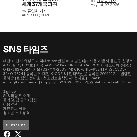
by
원성욱 기자
세계 37개국 파견
August 07, 2026
by
류인희 기자
August 07, 2026
SNS 타임즈
대전: 대전시 유성구 대덕대로925번길 51-3 별관1층 | 서울: 서울시 용산구 한강로
40가길 10, B02호 | 미국: 4007 W Pico Blvd., LA, CA 90019 | 대표전화: (대전)
042-863-6524 (서울) 02-749-2835 (M) 010-3418-6524 | 팩스 : 0303-
3440-7624 | 등록번호: 대전, 아00218 | 인터넷신문 등록일 2014.12.24 | 발행인:
윤해솜 | 편집인: 정대호 | 청소년보호책임자: 정대호 | E-mail:
editor@snstimes.kr | Copyright © 2026
SNS 타임즈
. Published with
Ghost
.
Sign up
SNS 타임즈 소개
윤리(편집 규약) 강령
이용약관
개인정보 취급
청소년 보호정책
Subscribe