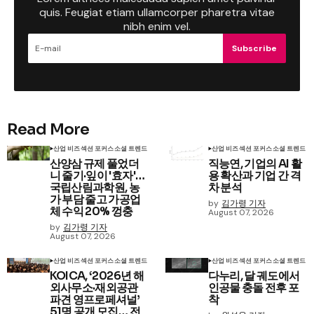
quis. Feugiat etiam ullamcorper pharetra vitae
nibh enim vel.
Subscribe
Read More
산업 비즈
섹션 포커스
소셜 트렌드
산업 비즈
섹션 포커스
소셜 트렌드
산양삼 규제 풀었더
직능연, 기업의 AI 활
니 줄기·잎이 '효자'…
용 확산과 기업 간 격
국립산림과학원, 농
차 분석
가 부담 줄고 가공업
by
김가령 기자
체 수익 20% 껑충
August 07, 2026
by
김가령 기자
August 07, 2026
산업 비즈
섹션 포커스
소셜 트렌드
산업 비즈
섹션 포커스
소셜 트렌드
KOICA, ‘2026년 해
다누리, 달 궤도에서
외사무소·재외공관
인공물 충돌 전후 포
파견 영프로페셔널’
착
51명 공개 모집… 전