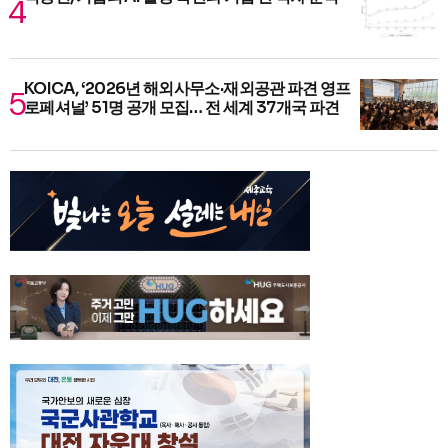
KOICA, ‘2026년 해외사무소·재외공관 파견 영프
로페셔널’ 51명 공개 모집… 전 세계 37개국 파견