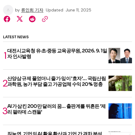
by
류인희 기자
Updated
June 11, 2025
LATEST NEWS
대전시교육청 유·초·중등 교육공무원, 2026. 9. 1일
자 인사발령
산양삼 규제 풀었더니 줄기·잎이 '효자'… 국립산림
과학원, 농가 부담 줄고 가공업체 수익 20% 껑충
AI가 삼킨 200만 달러의 꿈… 출판계를 뒤흔든 '제
리 팔라데 스캔들'
직능연, 기업의 AI 활용 확산과 기업 간 격차 분석