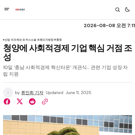
2026-08-08 오전 7:11
산업 비즈
섹션 포커스
소셜 트렌드
지방정부
충청
청양에 사회적경제 기업 핵심 거점 조
성
10일 ‘충남 사회적경제 혁신타운’ 개관식… 관련 기업 성장·자
립 지원
by
류인희 기자
Updated
June 11, 2025