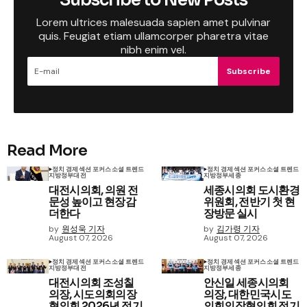
Subscribe to New Posts
Lorem ultrices malesuada sapien amet pulvinar
quis. Feugiat etiam ullamcorper pharetra vitae
nibh enim vel.
Subscribe
Read More
정치 경제
섹션 포커스
소셜 트렌드
정치 경제
섹션 포커스
소셜 트렌드
지방정부
대전
지방정부
세종
대전시의회, 의원 전
세종시의회 도시환경
문성 높이고 현장감
위원회, 전반기 첫 현
더한다
장방문 실시
by
원성욱 기자
by
김가령 기자
August 07, 2026
August 07, 2026
정치 경제
섹션 포커스
소셜 트렌드
정치 경제
섹션 포커스
소셜 트렌드
지방정부
대전
지방정부
세종
대전시의회 조성칠
안신일 세종시의회
의장, 시도의회의장
의장, 대한민국시도
협의회 2026년 정기
의회의장협의회 정기