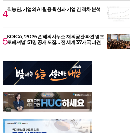
직능연, 기업의 AI 활용 확산과 기업 간 격차 분석
KOICA, ‘2026년 해외사무소·재외공관 파견 영프
로페셔널’ 51명 공개 모집… 전 세계 37개국 파견