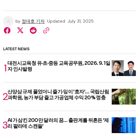
by
정대호 기자
Updated
July 31, 2025
LATEST NEWS
대전시교육청 유·초·중등 교육공무원, 2026. 9. 1일
자 인사발령
산양삼 규제 풀었더니 줄기·잎이 '효자'… 국립산림
과학원, 농가 부담 줄고 가공업체 수익 20% 껑충
AI가 삼킨 200만 달러의 꿈… 출판계를 뒤흔든 '제
리 팔라데 스캔들'