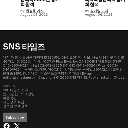
회 참석
회 참석
by
원성욱 기자
by
김가령 기자
August 06, 2026
August 06, 2026
SNS 타임즈
대전: 대전시 유성구 대덕대로925번길 51-3 별관1층 | 서울: 서울시 용산구 한강로
40가길 10, B02호 | 미국: 4007 W Pico Blvd., LA, CA 90019 | 대표전화: (대전)
042-863-6524 (서울) 02-749-2835 (M) 010-3418-6524 | 팩스 : 0303-
3440-7624 | 등록번호: 대전, 아00218 | 인터넷신문 등록일 2014.12.24 | 발행인:
윤해솜 | 편집인: 정대호 | 청소년보호책임자: 정대호 | E-mail:
editor@snstimes.kr | Copyright © 2026
SNS 타임즈
. Published with
Ghost
.
Sign up
SNS 타임즈 소개
윤리(편집 규약) 강령
이용약관
개인정보 취급
청소년 보호정책
Subscribe