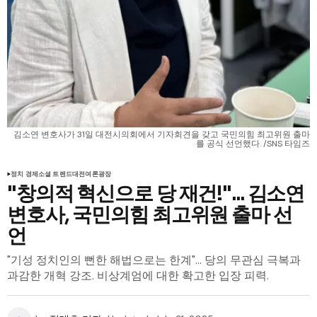
김소연 변호사가 31일 대전시의회에서 기자회견을 갖고 국민의힘 최고위원 출마
를 공식 선언했다. /SNS 타임즈
정치 경제
소셜 트렌드
대전
여론광장
"창의적 혁신으로 당 재건!"... 김소연
변호사, 국민의힘 최고위원 출마 선
언
"기성 정치인의 뻔한 해법으로는 한계"... 당의 무관심 극복과
과감한 개혁 강조. 비상계엄에 대한 확고한 입장 피력.