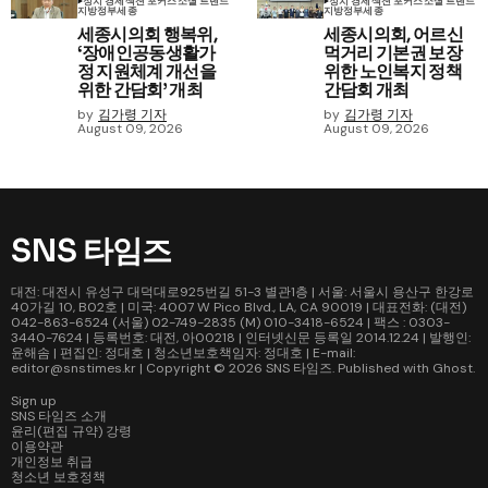
정치 경제
섹션 포커스
소셜 트렌드
정치 경제
섹션 포커스
소셜 트렌드
지방정부
세종
지방정부
세종
세종시의회 행복위,
세종시의회, 어르신
‘장애인공동생활가
먹거리 기본권 보장
정 지원체계 개선을
위한 노인복지 정책
위한 간담회’ 개최
간담회 개최
by
김가령 기자
by
김가령 기자
August 09, 2026
August 09, 2026
SNS 타임즈
대전: 대전시 유성구 대덕대로925번길 51-3 별관1층 | 서울: 서울시 용산구 한강로
40가길 10, B02호 | 미국: 4007 W Pico Blvd., LA, CA 90019 | 대표전화: (대전)
042-863-6524 (서울) 02-749-2835 (M) 010-3418-6524 | 팩스 : 0303-
3440-7624 | 등록번호: 대전, 아00218 | 인터넷신문 등록일 2014.12.24 | 발행인:
윤해솜 | 편집인: 정대호 | 청소년보호책임자: 정대호 | E-mail:
editor@snstimes.kr | Copyright © 2026
SNS 타임즈
. Published with
Ghost
.
Sign up
SNS 타임즈 소개
윤리(편집 규약) 강령
이용약관
개인정보 취급
청소년 보호정책