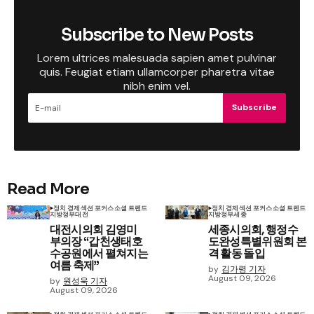
Subscribe to New Posts
Lorem ultrices malesuada sapien amet pulvinar
quis. Feugiat etiam ullamcorper pharetra vitae
nibh enim vel.
Subscribe
Read More
정치 경제
섹션 포커스
소셜 트렌드
정치 경제
섹션 포커스
소셜 트렌드
지방정부
대전
지방정부
세종
대전시의회 김영미
세종시의회, 행정수
부의장 “갑천생태호
도완성특별위원회 본
수공원에서 펼쳐지는
격 활동 돌입
여름 축제”
by
김가령 기자
August 09, 2026
by
원성욱 기자
August 09, 2026