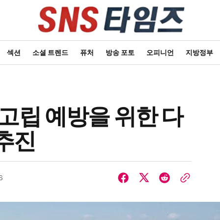
섹션
소셜 트렌드
퓨처
방송 포토
오피니언
지방정부
 고립 예방을 위한 다
추진
6