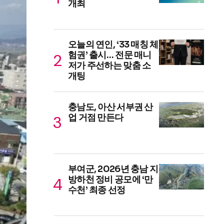
개최
오늘의 연인, ‘33 매칭 체
험권’ 출시… 전문 매니
저가 주선하는 맞춤 소
개팅
충남도, 아산 서부권 산
업 거점 만든다
부여군, 2026년 충남 지
방하천 정비 공모에 ‘만
수천’ 최종 선정