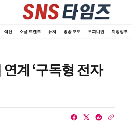
섹션
소셜 트렌드
퓨처
방송 포토
오피니언
지방정부
업 연계 ‘구독형 전자