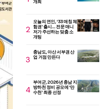
개최
오늘의 연인, ‘33 매칭 체
험권’ 출시… 전문 매니
저가 주선하는 맞춤 소
개팅
충남도, 아산 서부권 산
업 거점 만든다
부여군, 2026년 충남 지
방하천 정비 공모에 ‘만
수천’ 최종 선정