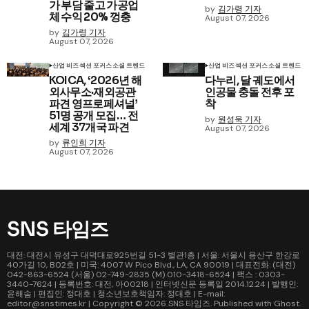
가 부담 줄고 가공업
by
김가령 기자
체 수익 20% 껑충
August 07, 2026
by
김가령 기자
August 07, 2026
산업 비즈
섹션 포커스
소셜 트렌드
산업 비즈
섹션 포커스
소셜 트렌드
KOICA, ‘2026년 해
다누리, 달 궤도에서
외사무소·재외공관
인공물 충돌 전후 포
파견 영프로페셔널’
착
51명 공개 모집… 전
by
원성욱 기자
세계 37개국 파견
August 07, 2026
by
류인희 기자
August 07, 2026
SNS 타임즈
대전: 대전시 유성구 대덕대로925번길 51-3 별관1층 | 서울: 서울시 용산구 한강로
40가길 10, B02호 | 미국: 4007 W Pico Blvd., LA, CA 90019 | 대표전화: (대전)
042-863-6524 (서울) 02-749-2835 (M) 010-3418-6524 | 팩스 : 0303-
3440-7624 | 등록번호: 대전, 아00218 | 인터넷신문 등록일 2014.12.24 | 발행인:
윤해솜 | 편집인: 정대호 | 청소년보호책임자: 정대호 | E-mail:
editor@snstimes.kr | Copyright © 2026
SNS 타임즈
. Published with
Ghost
.