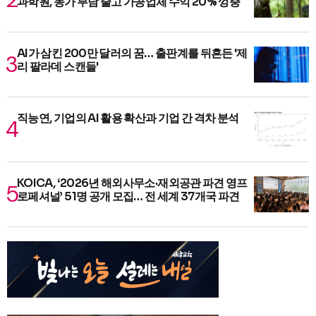
과학원, 농가 부담 줄고 가공업체 수익 20% 껑충
AI가 삼킨 200만 달러의 꿈… 출판계를 뒤흔든 '제
리 팔라데 스캔들'
직능연, 기업의 AI 활용 확산과 기업 간 격차 분석
KOICA, ‘2026년 해외사무소·재외공관 파견 영프
로페셔널’ 51명 공개 모집… 전 세계 37개국 파견