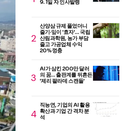
9. 1일 자 인사발령
산양삼 규제 풀었더니
줄기·잎이 '효자'… 국립
산림과학원, 농가 부담
줄고 가공업체 수익
20% 껑충
AI가 삼킨 200만 달러
의 꿈… 출판계를 뒤흔든
'제리 팔라데 스캔들'
직능연, 기업의 AI 활용
확산과 기업 간 격차 분
석