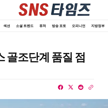
섹션
소셜 트렌드
퓨처
방송 포토
오피니언
지방정부
 골조단계 품질 점
6