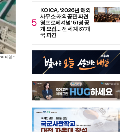
KOICA, ‘2026년 해외
사무소·재외공관 파견
영프로페셔널’ 51명 공
개 모집… 전 세계 37개
국 파견
NS 타임즈