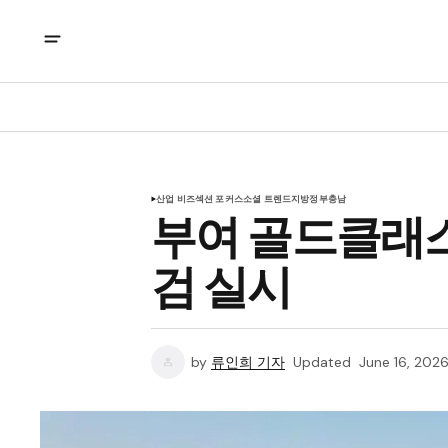
산업 비즈
섹션 포커스
소셜 트렌드
지방정부
충남
부여 골드클래스
검 실시
by
류인희 기자
Updated
June 16, 202