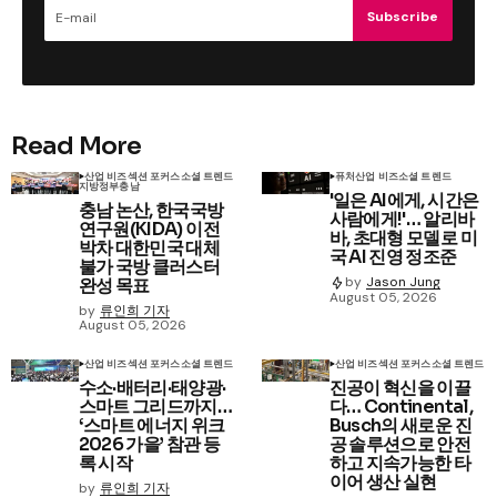
Subscribe
Read More
산업 비즈
섹션 포커스
소셜 트렌드
퓨처
산업 비즈
소셜 트렌드
지방정부
충남
'일은 AI에게, 시간은
충남 논산, 한국국방
사람에게!'… 알리바
연구원(KIDA) 이전
바, 초대형 모델로 미
박차 대한민국 대체
국 AI 진영 정조준
불가 국방 클러스터
by
Jason Jung
완성 목표
August 05, 2026
by
류인희 기자
August 05, 2026
산업 비즈
섹션 포커스
소셜 트렌드
산업 비즈
섹션 포커스
소셜 트렌드
수소·배터리·태양광·
진공이 혁신을 이끌
스마트 그리드까지…
다… Continental,
‘스마트 에너지 위크
Busch의 새로운 진
2026 가을’ 참관 등
공 솔루션으로 안전
록 시작
하고 지속가능한 타
이어 생산 실현
by
류인희 기자