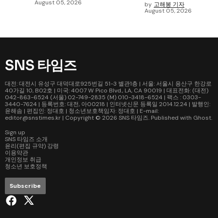
August 05, 2026
by
고해봉 기자
August 05, 2026
SNS 타임즈
대전: 대전시 유성구 대덕대로925번길 51-3 별관1층 | 서울: 서울시 용산구 한강로
40가길 10, B02호 | 미국: 4007 W Pico Blvd., LA, CA 90019 | 대표전화: (대전)
042-863-6524 (서울) 02-749-2835 (M) 010-3418-6524 | 팩스 : 0303-
3440-7624 | 등록번호: 대전, 아00218 | 인터넷신문 등록일 2014.12.24 | 발행인:
윤해솜 | 편집인: 정대호 | 청소년보호책임자: 정대호 | E-mail:
editor@snstimes.kr | Copyright © 2026
SNS 타임즈
. Published with
Ghost
.
Sign up
SNS 타임즈 소개
윤리(편집 규약) 강령
이용약관
개인정보 취급
청소년 보호정책
Subscribe