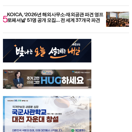
KOICA, ‘2026년 해외사무소·재외공관 파견 영프
로페셔널’ 51명 공개 모집… 전 세계 37개국 파견