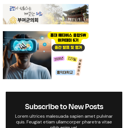
Subscribe to New Posts
Lorem ultrices malesuada sapien amet pulvinar
quis. Feugiat etiam ullamcorper pharetra vitae
nibh enim vel.