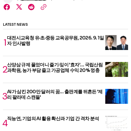
LATEST NEWS
대전시교육청 유·초·중등 교육공무원, 2026. 9. 1일
자 인사발령
산양삼 규제 풀었더니 줄기·잎이 '효자'… 국립산림
과학원, 농가 부담 줄고 가공업체 수익 20% 껑충
AI가 삼킨 200만 달러의 꿈… 출판계를 뒤흔든 '제
리 팔라데 스캔들'
직능연, 기업의 AI 활용 확산과 기업 간 격차 분석