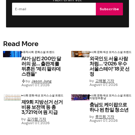
Subscribe
Read More
퓨처
사회 문화
소셜 트렌드
사회 문화
섹션 포커스
소셜 트렌드
AI가 삼킨 200만 달
외국인도 서울 사람
러의 꿈… 출판계를
처럼… ‘2026 우수
뒤흔든 '제리 팔라데
서울스테이’ 18곳 선
스캔들'
정
by
고해봉 기자
by
Jason Jung
August 07, 2026
August 07, 2026
사회 문화
섹션 포커스
소셜 트렌드
사회 문화
섹션 포커스
소셜 트렌드
지방정부
충남
제9회 지방선거 선거
충남도 케이팝으로
비용 보전액 등 총
하나 된 한일 청소년
3,721억여 원 지급
by
류인희 기자
by
김가령 기자
August 07, 2026
August 07, 2026